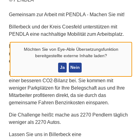
Gemeinsam zur Arbeit mit PENDLA - Machen Sie mit!
Billerbeck und der Kreis Coesfeld unterstützen mit
PENDLA eine nachhaltige Mobilität zum Arbeitsplatz.
Melden Sie ihr Unternehmen kostenfrei an oder
Möchten Sie von
Eye-Able Übersetzungsfunktion
machen Sie ihrem Arbeitgeber den Vorschlag sich
bereitgestellte externe Inhalte laden?
einzutragen unter
www.pendla.com/firma-eintragen
Ja
Nein
Mit einem Eintrag als Firmen-Fahrtziel tragen Sie zu
einer besseren CO2-Bilanz bei. Sie kommen mit
weniger Parkplätzen für Ihre Belegschaft aus und Ihre
Mitarbeiter profitieren direkt, da sie durch das
gemeinsame Fahren Benzinkosten einsparen.
Die Challenge heißt: mache aus 2270 Pendlern täglich
weniger als 2270 Autos.
Lassen Sie uns in Billerbeck eine