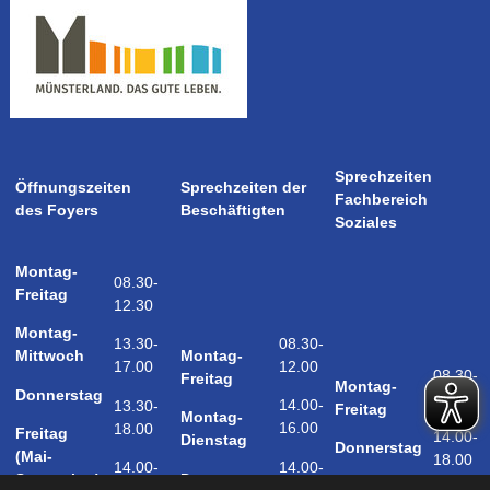
Sprechzeiten
Öffnungszeiten
Sprechzeiten der
Fachbereich
des Foyers
Beschäftigten
Soziales
Montag-
08.30-
Freitag
12.30
Montag-
08.30-
13.30-
Montag-
Mittwoch
12.00
17.00
08.30-
Freitag
Montag-
Donnerstag
12.00
14.00-
13.30-
Freitag
Montag-
16.00
18.00
Freitag
14.00-
Dienstag
Donnerstag
(Mai-
18.00
14.00-
14.00-
Donnerstag
September)
18.00
17.00