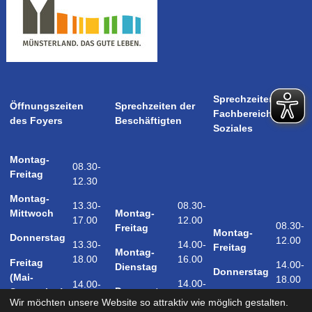
Sprechzeiten
Öffnungszeiten
Sprechzeiten der
Fachbereich
des Foyers
Beschäftigten
Soziales
Montag-
08.30-
Freitag
12.30
Montag-
08.30-
13.30-
Montag-
Mittwoch
12.00
17.00
08.30-
Freitag
Montag-
Donnerstag
12.00
14.00-
13.30-
Freitag
Montag-
16.00
18.00
Freitag
14.00-
Dienstag
Donnerstag
(Mai-
18.00
14.00-
14.00-
Donnerstag
September)
18.00
17.00
Wir möchten unsere Website so attraktiv wie möglich gestalten.