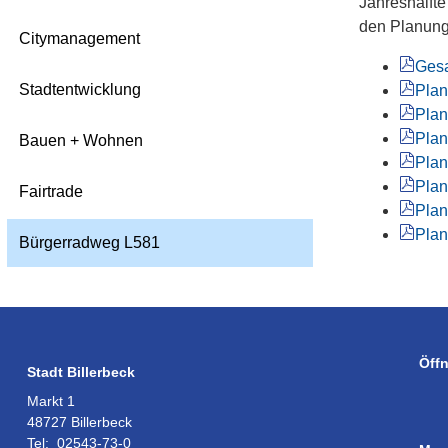
Jahreshälfte
den Planung
Citymanagement
Gesa
Stadtentwicklung
Plan
Plan
Plan
Bauen + Wohnen
Plan
Plan
Fairtrade
Plan
Plan
Bürgerradweg L581
Öff
Stadt Billerbeck
Markt 1
48727 Billerbeck
Tel:
02543-73-0