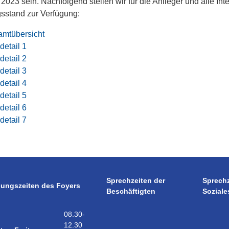
 2023 sein. Nachfolgend stellen wir für die Anlieger und alle Int
sstand zur Verfügung:
mtübersicht
detail 1
detail 2
detail 3
detail 4
detail 5
detail 6
detail 7
Sprechzeiten der
Sprech
nungszeiten des Foyers
Beschäftigten
Soziale
08.30-
12.30