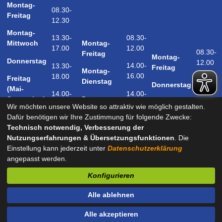
Montag-
08.30-
Freitag
12.30
Montag-
08.30-
13.30-
Montag-
Mittwoch
12.00
17.00
08.30-
Freitag
Montag-
Donnerstag
12.00
14.00-
13.30-
Freitag
Montag-
16.00
18.00
Freitag
14.00-
Dienstag
Donnerstag
(Mai-
18.00
14.00-
14.00-
Donnerstag
September)
18.00
17.00
Wir möchten unsere Website so attraktiv wie möglich gestalten.
Samstag
Dafür benötigen wir Ihre Zustimmung für folgende Zwecke:
09.00-
(Mai-
Technisch notwendig, Verbesserung der
12.00
September)
Nutzungserfahrungen & Übersetzungsfunktionen
. Die
Einstellung kann jederzeit unter
Datenschutzerklärung
angepasst werden.
und nach Vereinbarung
Konfigurieren
Kontakt
Impressum
Datenschutz
Barrierefreiheit
Alle ablehnen
Sitemap
Alle akzeptieren