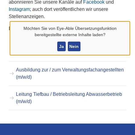
abonnieren Sie unsere Kanäle auf
Facebook
und
Instagram
; auch dort veröffentlichen wir unsere
Stellenanzeigen.
Möchten Sie von
Eye-Able Übersetzungsfunktion
Derzeit suchen wir:
bereitgestellte externe Inhalte laden?
Ausbildung zur Fachinformatikerin / zum
Ja
Nein
Fachinformatiker (m/w/d) - Systemintegration
Ausbildung zur / zum Verwaltungsfachangestellten
(m/w/d)
Leitung Tiefbau / Betriebsleitung Abwasserbetrieb
(m/w/d)