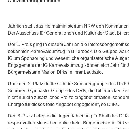
Auszeichnungen freuen.
Jährlich stellt das Heimatministerium NRW den Kommunen 
Der Ausschuss für Generationen und Kultur der Stadt Billerb
Der 1. Preis ging in diesem Jahr an die Interessengemeins
bekannten Karnevalsumzug in Billerbeck. Die Gruppe war 
IG um Sponsoring und wesentliche organisatorische Aufgaben
Engagement der IG Karnevalsumzug können sich Jahr für J
Bürgermeisterin Marion Dirks in ihrer Laudatio.
Über den 2. Platz durfte sich die Seniorengruppe des DRK 
Senioren-Gymnastik-Gruppe des DRK, die Billerbecker Senio
nicht nur ein zusätzliches Freizeitangebot erhalten, sonde
Energie für dieses tolle Angebot engagieren“, so Dirks.
Den 3. Platz belegte die Jugendabteilung Fußball des DJK-Vf
respektvollen Menschen entwickeln. Bürgermeisterin Dirks s