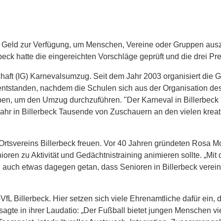
Geld zur Verfügung, um Menschen, Vereine oder Gruppen auszu
eck hatte die eingereichten Vorschläge geprüft und die drei Pr
chaft (IG) Karnevalsumzug. Seit dem Jahr 2003 organisiert die
entstanden, nachdem die Schulen sich aus der Organisation d
, um den Umzug durchzuführen. "Der Karneval in Billerbeck ist
ahr in Billerbeck Tausende von Zuschauern an den vielen kre
Ortsvereins Billerbeck freuen. Vor 40 Jahren gründeten Rosa M
ren zu Aktivität und Gedächtnistraining animieren sollte. „Mi
rn auch etwas dagegen getan, dass Senioren in Billerbeck verei
L Billerbeck. Hier setzen sich viele Ehrenamtliche dafür ein, d
agte in ihrer Laudatio: „Der Fußball bietet jungen Menschen vi