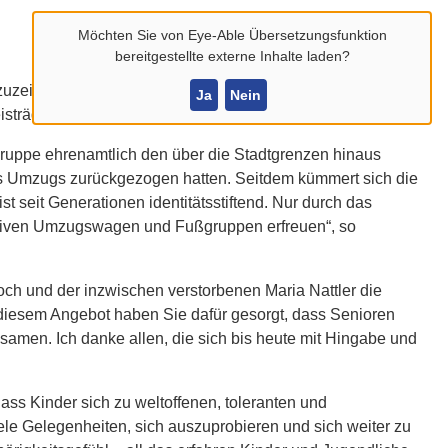
Möchten Sie von
Eye-Able Übersetzungsfunktion
bereitgestellte externe Inhalte laden?
zeichnen, die sich in der Heimat besonders engagieren.
Ja
Nein
eisträger ausgewählt.
 Gruppe ehrenamtlich den über die Stadtgrenzen hinaus
es Umzugs zurückgezogen hatten. Seitdem kümmert sich die
 seit Generationen identitätsstiftend. Nur durch das
ativen Umzugswagen und Fußgruppen erfreuen“, so
och und der inzwischen verstorbenen Maria Nattler die
t diesem Angebot haben Sie dafür gesorgt, dass Senioren
nsamen. Ich danke allen, die sich bis heute mit Hingabe und
ass Kinder sich zu weltoffenen, toleranten und
ele Gelegenheiten, sich auszuprobieren und sich weiter zu