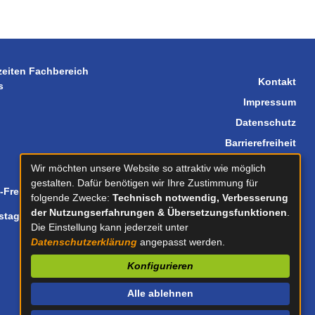
zeiten Fachbereich
Kontakt
s
Impressum
Datenschutz
Barrierefreiheit
Sitemap
Wir möchten unsere Website so attraktiv wie möglich
gestalten. Dafür benötigen wir Ihre Zustimmung für
-Freitag
08.30-12.00
folgende Zwecke:
Technisch notwendig, Verbesserung
der Nutzungserfahrungen & Übersetzungsfunktionen
.
stag
14.00-18.00
Die Einstellung kann jederzeit unter
Datenschutzerklärung
angepasst werden.
Konfigurieren
Alle ablehnen