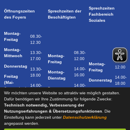
Sprechzeiten
Öffnungszeiten
Sprechzeiten der
Fachbereich
des Foyers
Beschäftigten
Soziales
Montag-
08.30-
Freitag
12.30
Montag-
08.30-
13.30-
Montag-
Mittwoch
12.00
17.00
08.30-
Freitag
Montag-
Donnerstag
12.00
14.00-
13.30-
Freitag
Montag-
16.00
18.00
Freitag
14.00-
Dienstag
Donnerstag
(Mai-
18.00
14.00-
14.00-
Donnerstag
September)
18.00
17.00
Wir möchten unsere Website so attraktiv wie möglich gestalten.
Samstag
Dafür benötigen wir Ihre Zustimmung für folgende Zwecke:
09.00-
(Mai-
Technisch notwendig, Verbesserung der
12.00
September)
Nutzungserfahrungen & Übersetzungsfunktionen
. Die
Einstellung kann jederzeit unter
Datenschutzerklärung
angepasst werden.
und nach Vereinbarung