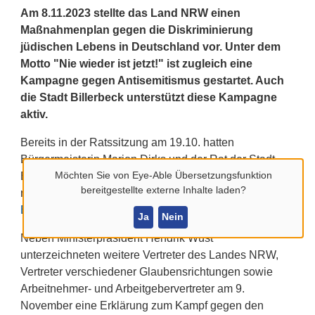
Am 8.11.2023 stellte das Land NRW einen
Maßnahmenplan gegen die Diskriminierung
jüdischen Lebens in Deutschland vor. Unter dem
Motto "Nie wieder ist jetzt!" ist zugleich eine
Kampagne gegen Antisemitismus gestartet. Auch
die Stadt Billerbeck unterstützt diese Kampagne
aktiv.
Bereits in der Ratssitzung am 19.10. hatten
Bürgermeisterin Marion Dirks und der Rat der Stadt
Möchten Sie von
Eye-Able Übersetzungsfunktion
Billerbeck eine gemeinsame Erklärung zur Solidarität
bereitgestellte externe Inhalte laden?
mit Israel abgegeben:
Gemeinsame Erklärung Stadt
Billerbeck - Solidarität mit Israel
Ja
Nein
Neben Ministerpräsident Hendrik Wüst
unterzeichneten weitere Vertreter des Landes NRW,
Vertreter verschiedener Glaubensrichtungen sowie
Arbeitnehmer- und Arbeitgebervertreter am 9.
November eine Erklärung zum Kampf gegen den