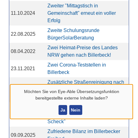
Zweiter "Mittagstisch in
11.10.2024
Gemeinschaft" erneut ein voller
Erfolg
Zweite Schulungsrunde
22.08.2025
BürgerSolarBeratung
Zwei Heimat-Preise des Landes
08.04.2022
NRW gehen nach Billerbeck!
Zwei Corona-Teststellen in
23.11.2021
Billerbeck
Zusätzliche Straßenreinigung nach
17.04.2026
Baumaßnahme im vergangenen
Möchten Sie von
Eye-Able Übersetzungsfunktion
Jahr
bereitgestellte externe Inhalte laden?
Zuschuss für Neumitgliedschaften
Ja
Nein
26.01.2023
im Sportverein über "Sportvereins-
Scheck"
Zufriedene Bilanz im Billerbecker
09.09.2025