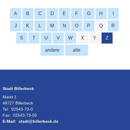
A
B
C
D
E
F
G
H
I
J
K
L
M
N
O
P
Q
R
S
T
U
V
W
X
Y
Z
andere
alle
Stadt Billerbeck
Markt 1
48727 Billerbeck
Tel:
02543-73-0
Fax:
02543-73-50
E-Mail:
stadt@billerbeck.de