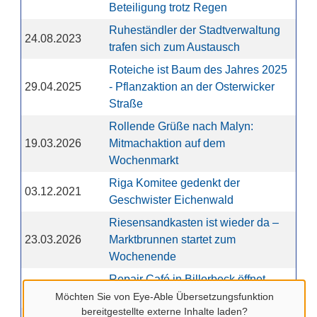
Beteiligung trotz Regen
Ruheständler der Stadtverwaltung
24.08.2023
trafen sich zum Austausch
Roteiche ist Baum des Jahres 2025
29.04.2025
- Pflanzaktion an der Osterwicker
Straße
Rollende Grüße nach Malyn:
19.03.2026
Mitmachaktion auf dem
Wochenmarkt
Riga Komitee gedenkt der
03.12.2021
Geschwister Eichenwald
Riesensandkasten ist wieder da –
23.03.2026
Marktbrunnen startet zum
Wochenende
Repair Café in Billerbeck öffnet
16.06.2025
wieder am 24. Juni
Möchten Sie von
Eye-Able Übersetzungsfunktion
bereitgestellte externe Inhalte laden?