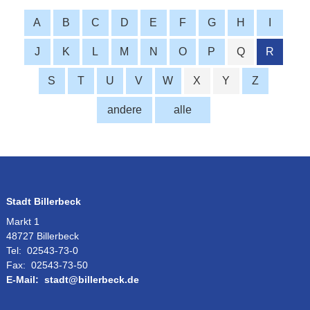
A
B
C
D
E
F
G
H
I
J
K
L
M
N
O
P
Q
R
S
T
U
V
W
X
Y
Z
andere
alle
Stadt Billerbeck
Markt 1
48727 Billerbeck
Tel:
02543-73-0
Fax:
02543-73-50
E-Mail:
stadt@billerbeck.de