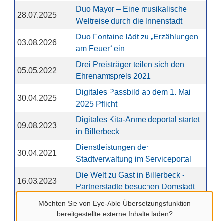
Duo Mayor – Eine musikalische
28.07.2025
Weltreise durch die Innenstadt
Duo Fontaine lädt zu „Erzählungen
03.08.2026
am Feuer“ ein
Drei Preisträger teilen sich den
05.05.2022
Ehrenamtspreis 2021
Digitales Passbild ab dem 1. Mai
30.04.2025
2025 Pflicht
Digitales Kita-Anmeldeportal startet
09.08.2023
in Billerbeck
Dienstleistungen der
30.04.2021
Stadtverwaltung im Serviceportal
Die Welt zu Gast in Billerbeck -
16.03.2023
Partnerstädte besuchen Domstadt
Die städtische Jugendarbeit stellt
Möchten Sie von
Eye-Able Übersetzungsfunktion
bereitgestellte externe Inhalte laden?
01.03.2024
sich vor - Folge 6 des Billerbeck-