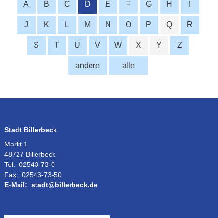
A
B
C
D
E
F
G
H
I
J
K
L
M
N
O
P
Q
R
S
T
U
V
W
X
Y
Z
andere
alle
Stadt Billerbeck
Markt 1
48727 Billerbeck
Tel:
02543-73-0
Fax:
02543-73-50
E-Mail:
stadt@billerbeck.de