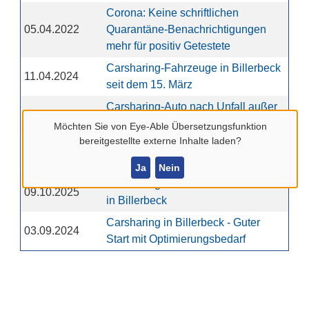
Corona: Keine schriftlichen
05.04.2022
Quarantäne-Benachrichtigungen
mehr für positiv Getestete
Carsharing-Fahrzeuge in Billerbeck
11.04.2024
seit dem 15. März
Carsharing-Auto nach Unfall außer
10.07.2024
Betrieb
Möchten Sie von
Eye-Able Übersetzungsfunktion
bereitgestellte externe Inhalte laden?
Carsharing-Auftaktveranstaltung
26.05.2023
stößt auf großes Interesse
Ja
Nein
Carsharing mit "Stadtteilauto" startet
09.10.2025
in Billerbeck
Carsharing in Billerbeck - Guter
03.09.2024
Start mit Optimierungsbedarf