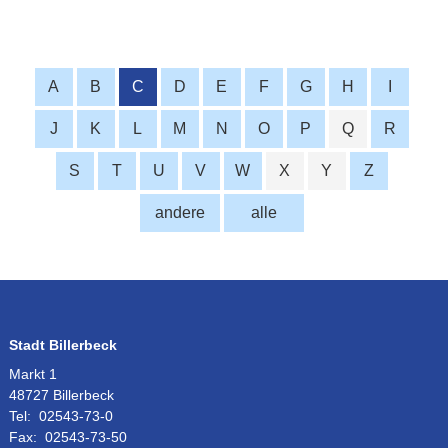
A
B
C
D
E
F
G
H
I
J
K
L
M
N
O
P
Q
R
S
T
U
V
W
X
Y
Z
andere
alle
Stadt Billerbeck
Markt 1
48727 Billerbeck
Tel:
02543-73-0
Fax:
02543-73-50