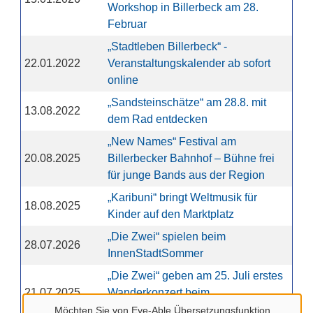
Workshop in Billerbeck am 28.
Februar
„Stadtleben Billerbeck“ -
22.01.2022
Veranstaltungskalender ab sofort
online
„Sandsteinschätze“ am 28.8. mit
13.08.2022
dem Rad entdecken
„New Names“ Festival am
20.08.2025
Billerbecker Bahnhof – Bühne frei
für junge Bands aus der Region
„Karibuni“ bringt Weltmusik für
18.08.2025
Kinder auf den Marktplatz
„Die Zwei“ spielen beim
28.07.2026
InnenStadtSommer
„Die Zwei“ geben am 25. Juli erstes
21.07.2025
Wanderkonzert beim
InnenStadtSommer
Möchten Sie von
Eye-Able Übersetzungsfunktion