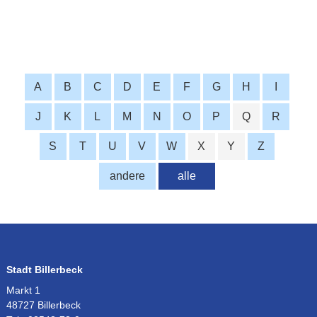
A
B
C
D
E
F
G
H
I
J
K
L
M
N
O
P
Q
R
S
T
U
V
W
X
Y
Z
andere
alle
Stadt Billerbeck
Markt 1
48727 Billerbeck