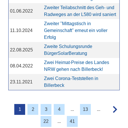
Zweiter Teilabschnitt des Geh- und
01.06.2022
Radweges an der L580 wird saniert
Zweiter "Mittagstisch in
11.10.2024
Gemeinschaft" erneut ein voller
Erfolg
Zweite Schulungsrunde
22.08.2025
BürgerSolarBeratung
Zwei Heimat-Preise des Landes
08.04.2022
NRW gehen nach Billerbeck!
Zwei Corona-Teststellen in
23.11.2021
Billerbeck
1
2
3
4
...
13
...
22
...
41