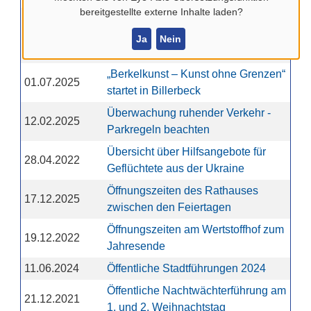
bereitgestellte externe Inhalte laden?
„Billerbeck leuchtet“: Rathaus, Dom
09.12.2025
und Johanniskirche werden zur
Ja
Nein
leuchtenden Weihnachtskulisse
„Berkelkunst – Kunst ohne Grenzen“
01.07.2025
startet in Billerbeck
Überwachung ruhender Verkehr -
12.02.2025
Parkregeln beachten
Übersicht über Hilfsangebote für
28.04.2022
Geflüchtete aus der Ukraine
Öffnungszeiten des Rathauses
17.12.2025
zwischen den Feiertagen
Öffnungszeiten am Wertstoffhof zum
19.12.2022
Jahresende
11.06.2024
Öffentliche Stadtführungen 2024
Öffentliche Nachtwächterführung am
21.12.2021
1. und 2. Weihnachtstag