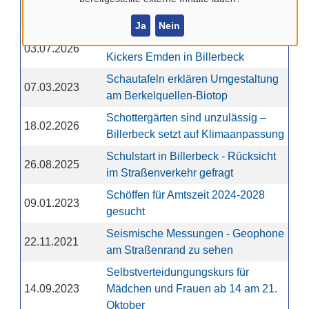
Sanierung Ziegeleiweg unter
28.05.2025
Vollsperrung ab dem 2. Juni
Ja
Nein
SC Preußen Münster spielt gegen
03.07.2026
Kickers Emden in Billerbeck
Schautafeln erklären Umgestaltung
07.03.2023
am Berkelquellen-Biotop
Schottergärten sind unzulässig –
18.02.2026
Billerbeck setzt auf Klimaanpassung
Schulstart in Billerbeck - Rücksicht
26.08.2025
im Straßenverkehr gefragt
Schöffen für Amtszeit 2024-2028
09.01.2023
gesucht
Seismische Messungen - Geophone
22.11.2021
am Straßenrand zu sehen
Selbstverteidungungskurs für
14.09.2023
Mädchen und Frauen ab 14 am 21.
Oktober