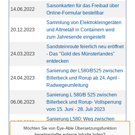
Saisonkarten für das Freibad über
14.06.2022
Online-Formular bestellbar
Sammlung von Elektrokleingeräten
20.12.2023
und Altmetall in Containern wird
zum Jahresende eingestellt
Sandsteinroute feierlich neu eröffnet
24.03.2023
- Das "Gold des Münsterlandes"
entdecken
Sanierung der L580/B525 zwischen
24.04.2023
Billerbeck und Rorup ab 24. April -
Radwegeumleitung
Sanierung L 580/B 525 zwischen
06.06.2023
Billerbeck und Rorup- Vollsperrung
vom 15. Juni - 28. Juli 2023
Sanierung L580: Weg zwischen
11.08.2023
Billerbeck und Rorup ab 14.8. frei
Möchten Sie von
Eye-Able Übersetzungsfunktion
bereitgestellte externe Inhalte laden?