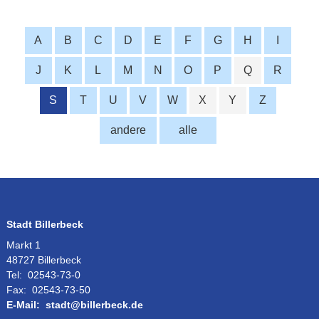
A
B
C
D
E
F
G
H
I
J
K
L
M
N
O
P
Q
R
S
T
U
V
W
X
Y
Z
andere
alle
Stadt Billerbeck
Markt 1
48727 Billerbeck
Tel:
02543-73-0
Fax:
02543-73-50
E-Mail:
stadt@billerbeck.de