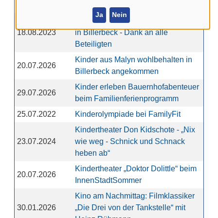
in Billerbeck
Ja
Nein
Kinder aus Malyn verbringen Ferien
18.08.2023
in Billerbeck - Dank an alle
Beteiligten
Kinder aus Malyn wohlbehalten in
20.07.2026
Billerbeck angekommen
Kinder erleben Bauernhofabenteuer
29.07.2026
beim Familienferienprogramm
25.07.2022
Kinderolympiade bei FamilyFit
Kindertheater Don Kidschote - „Nix
23.07.2024
wie weg - Schnick und Schnack
heben ab“
Kindertheater „Doktor Dolittle“ beim
20.07.2026
InnenStadtSommer
Kino am Nachmittag: Filmklassiker
30.01.2026
„Die Drei von der Tankstelle“ mit