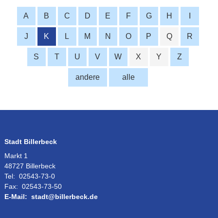
A
B
C
D
E
F
G
H
I
J
K
L
M
N
O
P
Q
R
S
T
U
V
W
X
Y
Z
andere
alle
Stadt Billerbeck
Markt 1
48727 Billerbeck
Tel:
02543-73-0
Fax:
02543-73-50
E-Mail:
stadt@billerbeck.de