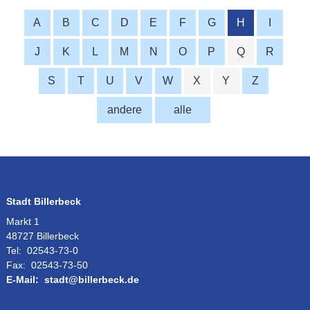
A
B
C
D
E
F
G
H
I
J
K
L
M
N
O
P
Q
R
S
T
U
V
W
X
Y
Z
andere
alle
Stadt Billerbeck
Markt 1
48727 Billerbeck
Tel:
02543-73-0
Fax:
02543-73-50
E-Mail:
stadt@billerbeck.de