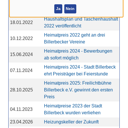
Haushaltsplan 2026 im Amtsblatt
20.01.2026
Ja
Nein
veröffentlicht
Haushaltsplan und Taschenhaushalt
18.01.2022
2022 veröffentlicht
Heimatpreis 2022 geht an drei
10.12.2022
Billerbecker Vereine
Heimatpreis 2024 - Bewerbungen
15.06.2024
ab sofort möglich
Heimatpreis 2024 - Stadt Billerbeck
07.11.2024
ehrt Preisträger bei Feierstunde
Heimatpreis 2025: Freilichtbühne
28.10.2025
Billerbeck e.V. gewinnt den ersten
Preis
Heimatpreise 2023 der Stadt
04.11.2023
Billerbeck wurden verliehen
23.04.2026
Heizungskeller der Zukunft