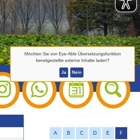
Möchten Sie von
Eye-Able Übersetzungsfunktion
bereitgestellte externe Inhalte laden?
Ja
Nein
A
B
C
D
E
F