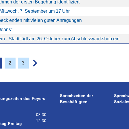
hmen der ersten Begehung identifiziert
ittwoch, 7. September um 17 Uhr
beck enden mit vielen guten Anregungen
Jeans"
in - Stadt lädt am 26. Oktober zum Abschlussworkshop ein
2
3
Sprechzeiten der
Sprech
nungszeiten des Foyers
Beschäftigten
Soziale
08.30-
12.30
tag-Freitag