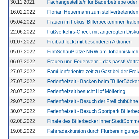
30.11.2021
Fachangestellte/n für Bäderbetriebe oder
16.02.2022
Florian Heuermann zum stellvertretenden 
05.04.2022
Frauen im Fokus: Billerbeckerinnen traf
22.06.2022
Fußverkehrs-Check mit angeregten Disk
01.07.2022
Freibad lockt mit besonderen Aktionen
05.07.2022
FilmSchauPlätze NRW am Johanniskirchp
06.07.2022
Frauen und Feuerwehr – das passt! Vortr
27.07.2022
Familienferienfreizeit zu Gast bei der Fre
27.07.2022
Ferienfreizeit - Backen beim "BillerBäcker
28.07.2022
Ferienfreizeit besucht Hof Möllering
29.07.2022
Ferienfreizeit - Besuch der Freilichtbühne
30.07.2022
Ferienfreizeit - Besuch Sportpark Billerbe
02.08.2022
Finale des Billerbecker InnenStadtSomme
19.08.2022
Fahrradexkursion durch Flurbereinigungsg