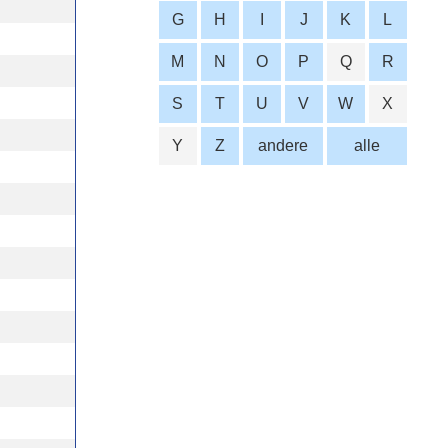
G
H
I
J
K
L
M
N
O
P
Q
R
S
T
U
V
W
X
Y
Z
andere
alle