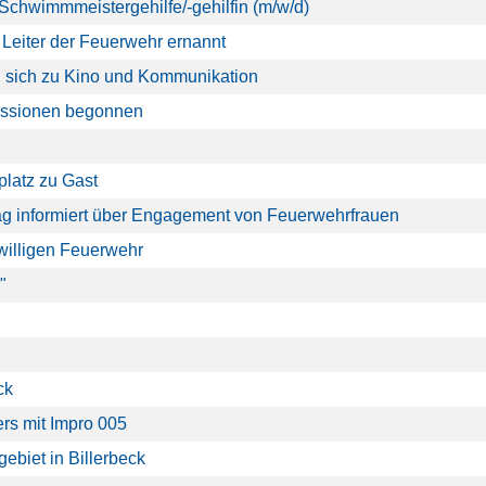
 Schwimmmeistergehilfe/-gehilfin (m/w/d)
Leiter der Feuerwehr ernannt
en sich zu Kino und Kommunikation
ussionen begonnen
latz zu Gast
ag informiert über Engagement von Feuerwehrfrauen
iwilligen Feuerwehr
"
ck
rs mit Impro 005
ebiet in Billerbeck