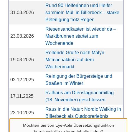
Rund 90 Helferinnen und Helfer
31.03.2026
sammeln Müll in Billerbeck – starke
Beteiligung trotz Regen
Riesensandkasten ist wieder da –
23.03.2026
Marktbrunnen startet zum
Wochenende
Rollende Grüße nach Malyn:
19.03.2026
Mitmachaktion auf dem
Wochenmarkt
Reinigung der Bürgersteige und
02.12.2025
Straßen im Winter
Rathaus am Dienstagnachmittag
17.11.2025
(18. November) geschlossen
Raus in die Natur: Nordic Walking in
23.10.2025
Billerbeck als Outdoorerlebnis
Möchten Sie von
Eye-Able Übersetzungsfunktion
Renaturierung der Berkel in
23.09.2025
bereitgestellte externe Inhalte laden?