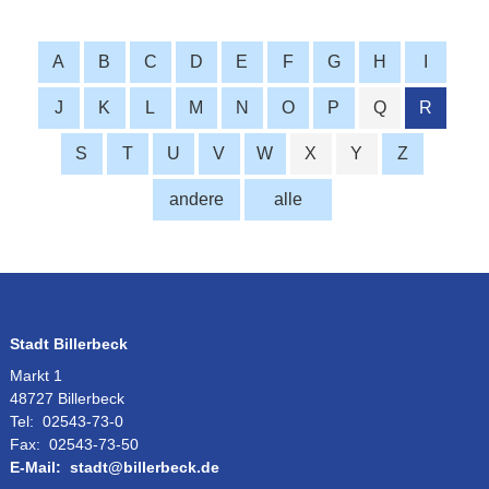
A
B
C
D
E
F
G
H
I
J
K
L
M
N
O
P
Q
R
S
T
U
V
W
X
Y
Z
andere
alle
Stadt Billerbeck
Markt 1
48727 Billerbeck
Tel:
02543-73-0
Fax:
02543-73-50
E-Mail:
stadt@billerbeck.de