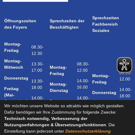
Sprechzeiten
Öffnungszeiten
Sprechzeiten der
Fachbereich
des Foyers
Beschäftigten
Soziales
Montag-
08.30-
Freitag
12.30
Montag-
08.30-
13.30-
Montag-
Mittwoch
12.00
17.00
08.30-
Freitag
Montag-
Donnerstag
12.00
14.00-
13.30-
Freitag
Montag-
16.00
18.00
Freitag
14.00-
Dienstag
Donnerstag
(Mai-
18.00
14.00-
14.00-
Donnerstag
September)
18.00
17.00
Wir möchten unsere Website so attraktiv wie möglich gestalten.
Samstag
Dafür benötigen wir Ihre Zustimmung für folgende Zwecke:
09.00-
(Mai-
Technisch notwendig, Verbesserung der
12.00
September)
Nutzungserfahrungen & Übersetzungsfunktionen
. Die
Einstellung kann jederzeit unter
Datenschutzerklärung