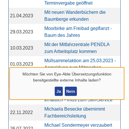
Terminvergabe geöffnet
Mit neuen Wanderbüchern die
21.04.2023
Baumberge erkunden
Moorbirke am Freibad gepflanzt -
29.03.2023
Baum des Jahres
Mit der Mitfahrzentrale PENDLA
10.03.2023
zum Arbeitsplatz kommen
Müllsammelaktion am 25.03.2023 -
01.03.2023
Anmeldung zum Mitmachen
Möchten Sie von
Eye-Able Übersetzungsfunktion
Mehr Service durch Digitalisierung
19.01.2023
bereitgestellte externe Inhalte laden?
am Wertstoffhof
Ja
Nein
Müllkalender 2023 ab sofort
07.12.2022
erhältlich - Infos zum Self-Service
Michaela Besecke übernimmt
22.11.2022
Fachbereichsleitung
Michael Sondermeyer verzaubert
26.07.2022