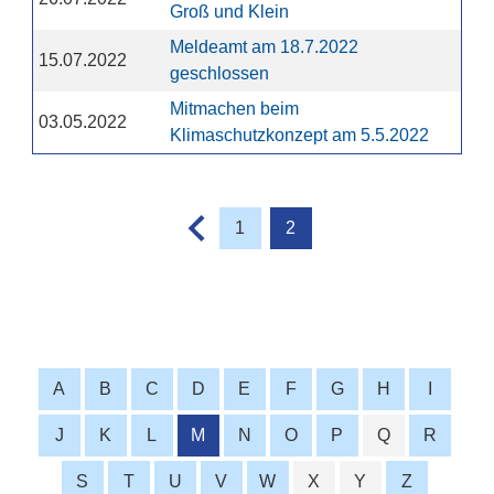
Groß und Klein
Meldeamt am 18.7.2022
15.07.2022
geschlossen
Mitmachen beim
03.05.2022
Klimaschutzkonzept am 5.5.2022
1
2
A
B
C
D
E
F
G
H
I
J
K
L
M
N
O
P
Q
R
S
T
U
V
W
X
Y
Z