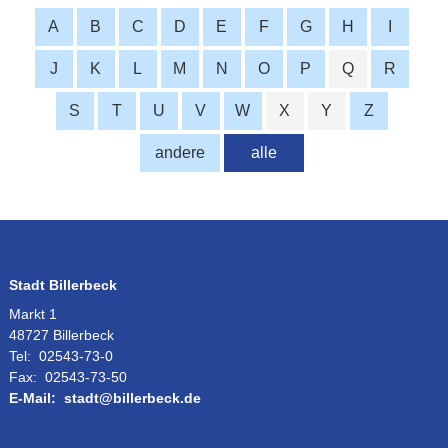
A
B
C
D
E
F
G
H
I
J
K
L
M
N
O
P
Q
R
S
T
U
V
W
X
Y
Z
andere
alle
Stadt Billerbeck
Markt 1
48727 Billerbeck
Tel:
02543-73-0
Fax:
02543-73-50
E-Mail:
stadt@billerbeck.de