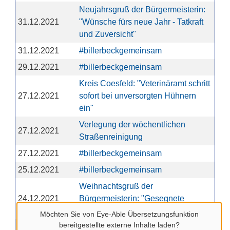
Neujahrsgruß der Bürgermeisterin:
31.12.2021
"Wünsche fürs neue Jahr - Tatkraft
und Zuversicht"
31.12.2021
#billerbeckgemeinsam
29.12.2021
#billerbeckgemeinsam
Kreis Coesfeld: "Veterinäramt schritt
27.12.2021
sofort bei unversorgten Hühnern
ein"
Verlegung der wöchentlichen
27.12.2021
Straßenreinigung
27.12.2021
#billerbeckgemeinsam
25.12.2021
#billerbeckgemeinsam
Weihnachtsgruß der
24.12.2021
Bürgermeisterin: "Gesegnete
Weihnachten - auch in der Krise"
Möchten Sie von
Eye-Able Übersetzungsfunktion
bereitgestellte externe Inhalte laden?
23.12.2021
#billerbeckgemeinsam