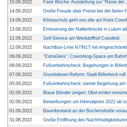
15.09.2022
Faire Woche: Ausstellung zur "Reise der 
14.09.2022
Große Freude über Preise bei der fairen F
14.09.2022
Klimaschutz geht uns alle an! Kreis Coes
13.09.2022
Erneuerung der Nattlerbrücke in Lutum ab
12.09.2022
Self-Service am Wertstoffhof Coesfeld
12.09.2022
Nachtbus-Linie N7/N17 mit eingeschränk
09.09.2022
"ExtraGleis": Coworking-Space am Bahnho
09.09.2022
Fußverkehrscheck: Begehungen in Biller
07.09.2022
Grundsteuer-Reform: Stadt Billerbeck ruft
05.09.2022
Fußverkehrscheck: zweite Begehung am M
02.09.2022
Blaue Bänder zeigen: Obst ernten erwüns
02.09.2022
Bewerbungen um Heimatpreis 2022 ab sof
01.09.2022
Baumbestand an der Buchenstraße vorauss
31.08.2022
Große Eröffnung des Nachhhaltigkeitsze