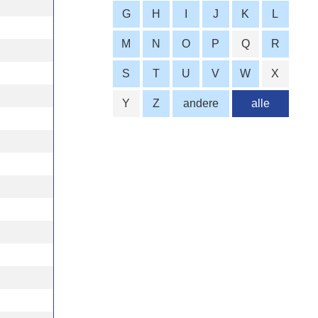
G
H
I
J
K
L
M
N
O
P
Q
R
S
T
U
V
W
X
Y
Z
andere
alle