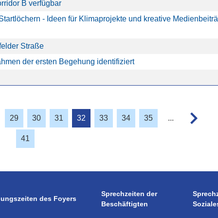
rridor B verfügbar
tartlöchern - Ideen für Klimaprojekte und kreative Medienbeitr
elder Straße
hmen der ersten Begehung identifiziert
29
30
31
32
33
34
35
...
41
Sprechzeiten der
Sprech
nungszeiten des Foyers
Beschäftigten
Soziale