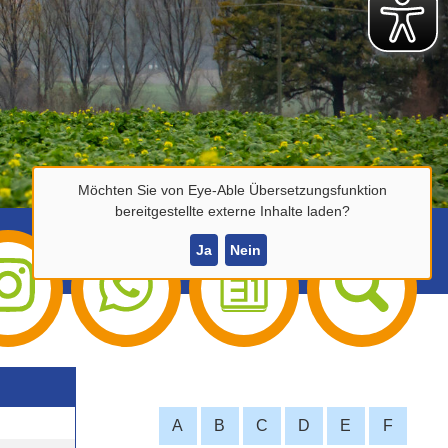
Möchten Sie von
Eye-Able Übersetzungsfunktion
bereitgestellte externe Inhalte laden?
Ja
Nein
A
B
C
D
E
F