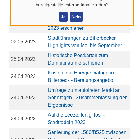
Neuer Familienbereich im Freibad
bereitgestellte externe Inhalte laden?
09.05.2023
fertig gestellt
Ja
Nein
Amtsblatt 03/2023 ist am 3. Mai
03.05.2023
2023 erschienen
Stadtführungen zu Billerbecker
02.05.2023
Highlights von Mai bis September
Historische Postkarten zum
25.04.2023
Domjubiläum erschienen
Kostenlose EnergieDialoge in
24.04.2023
Billerbeck - Beratungsangebot
Umfrage zum autofreien Markt an
24.04.2023
Sonntagen - Zusammenfassung der
Ergebnisse
Auf die Leeze, fertig, los! -
24.04.2023
Stadtradeln 2023
Sanierung der L580/B525 zwischen