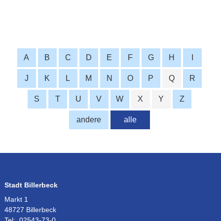
A
B
C
D
E
F
G
H
I
J
K
L
M
N
O
P
Q
R
S
T
U
V
W
X
Y
Z
andere
alle
Stadt Billerbeck
Markt 1
48727 Billerbeck
Tel:
02543-73-0