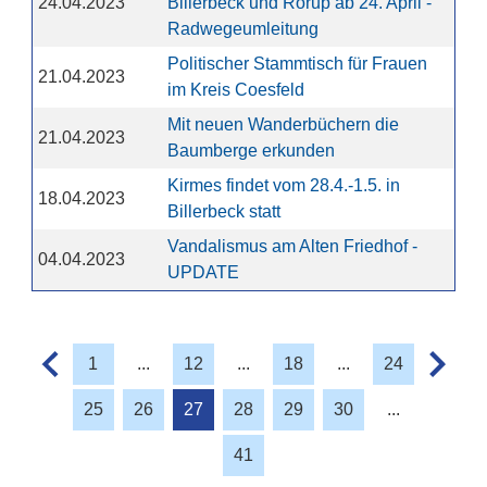
24.04.2023
Billerbeck und Rorup ab 24. April -
Radwegeumleitung
Politischer Stammtisch für Frauen
21.04.2023
im Kreis Coesfeld
Mit neuen Wanderbüchern die
21.04.2023
Baumberge erkunden
Kirmes findet vom 28.4.-1.5. in
18.04.2023
Billerbeck statt
Vandalismus am Alten Friedhof -
04.04.2023
UPDATE
1
...
12
...
18
...
24
25
26
27
28
29
30
...
41