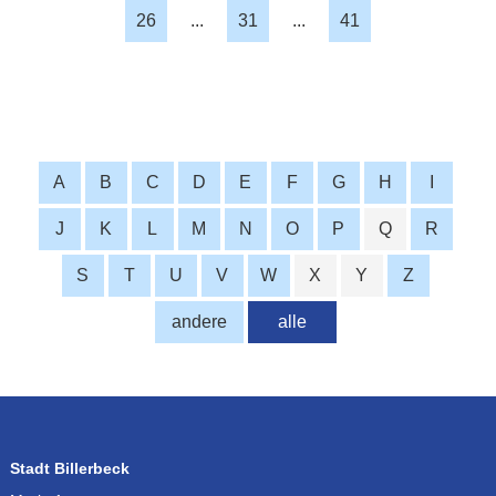
26
...
31
...
41
A
B
C
D
E
F
G
H
I
J
K
L
M
N
O
P
Q
R
S
T
U
V
W
X
Y
Z
andere
alle
Stadt Billerbeck