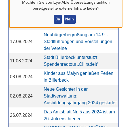
Möchten Sie von
Eye-Able Übersetzungsfunktion
Planung von Windkraft in Billerbeck
23.08.2024
bereitgestellte externe Inhalte laden?
- Fotovisualisierungen liegen vor
Billerbecker Oktoberfest am 5.10. -
Ja
Nein
20.08.2024
Karten ab sofort erhältlich
Neubürgerbegrüßung am 14.9. -
17.08.2024
Stadtführungen und Vorstellungen
der Vereine
Stadt Billerbeck unterstützt
11.08.2024
Spendenradtour „Oli radelt“
Kinder aus Malyn genießen Ferien
08.08.2024
in Billerbeck
Neue Gesichter in der
02.08.2024
Stadtverwaltung:
Ausbildungsjahrgang 2024 gestartet
Das Amtsblatt Nr. 5 aus 2024 ist am
26.07.2024
26. Juli erschienen