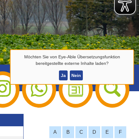
Möchten Sie von
Eye-Able Übersetzungsfunktion
bereitgestellte externe Inhalte laden?
Ja
Nein
A
B
C
D
E
F