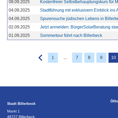
08.09.2025
Kostenfreier Selbstbehauptungskurs für M
04.09.2025
Stadtführung mit exklusivem Einblick ins 
04.09.2025
Spurensuche jüdischen Lebens in Billerb
02.09.2025
Jetzt anmelden: BürgerSolarBeratung sta
01.09.2025
Sommertour führt nach Billerbeck
1
...
7
8
9
10
Öff
Stadt Billerbeck
Markt 1
48727 Billerbeck