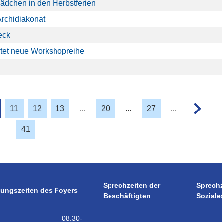
ädchen in den Herbstferien
Archidiakonat
eck
rtet neue Workshopreihe
11
12
13
...
20
...
27
...
41
Sprechzeiten der
Sprech
nungszeiten des Foyers
Beschäftigten
Soziale
08.30-