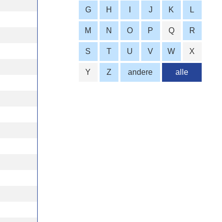
G
H
I
J
K
L
M
N
O
P
Q
R
S
T
U
V
W
X
Y
Z
andere
alle