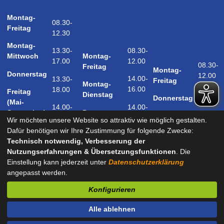
Montag-
08.30-
Freitag
12.30
Montag-
08.30-
13.30-
Montag-
Mittwoch
12.00
17.00
08.30-
Freitag
Montag-
Donnerstag
12.00
14.00-
13.30-
Freitag
Montag-
16.00
18.00
Freitag
14.00-
Dienstag
Donnerstag
(Mai-
18.00
14.00-
14.00-
Donnerstag
September)
18.00
17.00
Wir möchten unsere Website so attraktiv wie möglich gestalten.
Samstag
Dafür benötigen wir Ihre Zustimmung für folgende Zwecke:
09.00-
(Mai-
Technisch notwendig, Verbesserung der
12.00
September)
Nutzungserfahrungen & Übersetzungsfunktionen
. Die
Einstellung kann jederzeit unter
Datenschutzerklärung
angepasst werden.
und nach Vereinbarung
Konfigurieren
Kontakt
Impressum
Datenschutz
Barrierefreiheit
Alle ablehnen
Sitemap