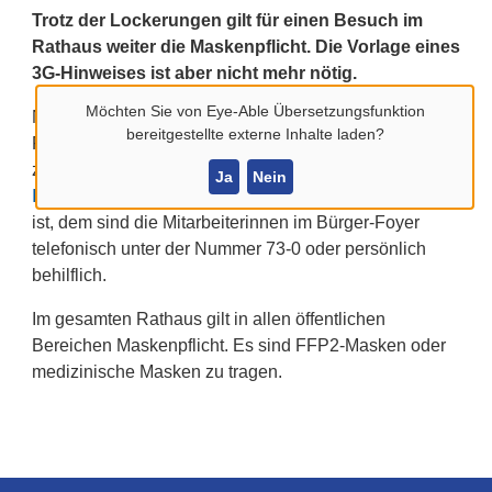
Trotz der Lockerungen gilt für einen Besuch im
Rathaus weiter die Maskenpflicht. Die Vorlage eines
3G-Hinweises ist aber nicht mehr nötig.
Möchten Sie von
Eye-Able Übersetzungsfunktion
Nach wie vor sind alle Dienstleistungen, die nicht im
bereitgestellte externe Inhalte laden?
Foyer erledigt werden können, nur mit einem Termin
zugänglich. Termine können
online auf der städtischen
Ja
Nein
Internetseite
gebucht werden. Wem dies nicht möglich
ist, dem sind die Mitarbeiterinnen im Bürger-Foyer
telefonisch unter der Nummer 73-0 oder persönlich
behilflich.
Im gesamten Rathaus gilt in allen öffentlichen
Bereichen Maskenpflicht. Es sind FFP2-Masken oder
medizinische Masken zu tragen.