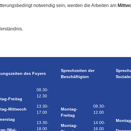
itterungsbedingt notwendig sein, werden die Arbeiten am
Mittwo
Verständnis.
Sprechzeiten der
Sprech
nungszeiten des Foyers
Beschäftigten
Soziale
08.30-
12.30
tag-Freitag
08.30-
13.30-
Montag-
tag-Mittwoch
12.00
17.00
Freitag
nerstag
Montag
14.00-
13.30-
Montag-
16.00
18.00
tag (Mai-
Donner