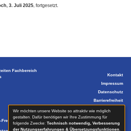
ch, 3. Juli 2025
, fortgesetzt.
zeiten Fachbereich
Kontakt
s
Impressum
Datenschutz
Barrierefreiheit
Sitemap
Wir möchten unsere Website so attraktiv wie möglich
gestalten. Dafür benötigen wir Ihre Zustimmung für
-Freitag
08.30-12.00
folgende Zwecke:
Technisch notwendig, Verbesserung
der Nutzungserfahrungen & Übersetzungsfunktionen
.
stag
14.00-18.00