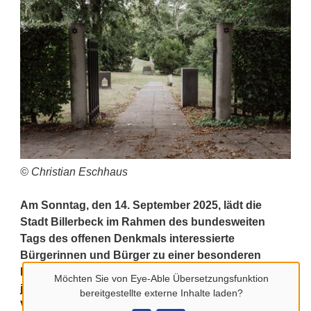
© Christian Eschhaus
Am Sonntag, den 14. September 2025, lädt die
Stadt Billerbeck im Rahmen des bundesweiten
Tags des offenen Denkmals interessierte
Bürgerinnen und Bürger zu einer besonderen
Entdeckungstour ein. In diesem Jahr steht das
Möchten Sie von
Eye-Able Übersetzungsfunktion
jüdische Leben in Billerbeck im Mittelpunkt der
bereitgestellte externe Inhalte laden?
Veranstaltung, die von der Stadt Billerbeck als