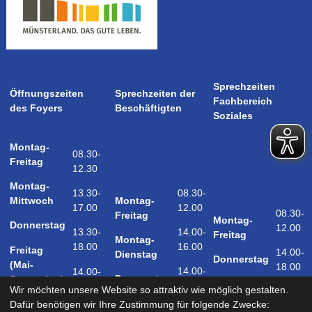
Sprechzeiten
Öffnungszeiten
Sprechzeiten der
Fachbereich
des Foyers
Beschäftigten
Soziales
Montag-
08.30-
Freitag
12.30
Montag-
08.30-
13.30-
Montag-
Mittwoch
12.00
17.00
08.30-
Freitag
Montag-
Donnerstag
12.00
14.00-
13.30-
Freitag
Montag-
16.00
18.00
Freitag
14.00-
Dienstag
Donnerstag
(Mai-
18.00
14.00-
14.00-
Donnerstag
September)
18.00
17.00
Wir möchten unsere Website so attraktiv wie möglich gestalten.
Samstag
Dafür benötigen wir Ihre Zustimmung für folgende Zwecke:
09.00-