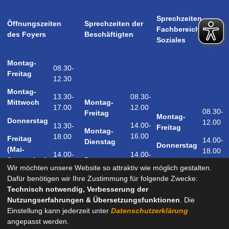
Sprechzeiten
Öffnungszeiten
Sprechzeiten der
Fachbereich
des Foyers
Beschäftigten
Soziales
Montag-
08.30-
Freitag
12.30
Montag-
08.30-
13.30-
Montag-
Mittwoch
12.00
17.00
08.30-
Freitag
Montag-
Donnerstag
12.00
14.00-
13.30-
Freitag
Montag-
16.00
18.00
Freitag
14.00-
Dienstag
Donnerstag
(Mai-
18.00
14.00-
14.00-
Donnerstag
September)
18.00
17.00
Wir möchten unsere Website so attraktiv wie möglich gestalten.
Samstag
Dafür benötigen wir Ihre Zustimmung für folgende Zwecke:
09.00-
(Mai-
Technisch notwendig, Verbesserung der
12.00
September)
Nutzungserfahrungen & Übersetzungsfunktionen
. Die
Einstellung kann jederzeit unter
Datenschutzerklärung
angepasst werden.
und nach Vereinbarung