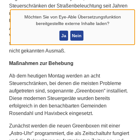
Steuerschränken der Straßenbeleuchtung seit Jahren
unverändert ist. Diese Empfänger wurden vom
Möchten Sie von
Eye-Able Übersetzungsfunktion
Unternehmen Westnetz verbaut. An ein bis zwei
bereitgestellte externe Inhalte laden?
Abenden pro Jahr gab es laut Westnetz auch in der
Ja
Nein
Vergangenheit immer wieder kleinere Probleme, doch
seit 2023 häufen sich diese Ausfälle in einem bisher
nicht gekannten Ausmaß.
Maßnahmen zur Behebung
Ab dem heutigen Montag werden an acht
Steuerschränken, bei denen die meisten Probleme
aufgetreten sind, sogenannte „Greenboxen“ installiert.
Diese modernen Steuergeräte wurden bereits
erfolgreich in den benachbarten Gemeinden
Rosendahl und Havixbeck eingesetzt.
Zunächst werden die neuen Greenboxen mit einer
„Astro-Uhr“ programmiert, die als Zeitschaltuhr fungiert