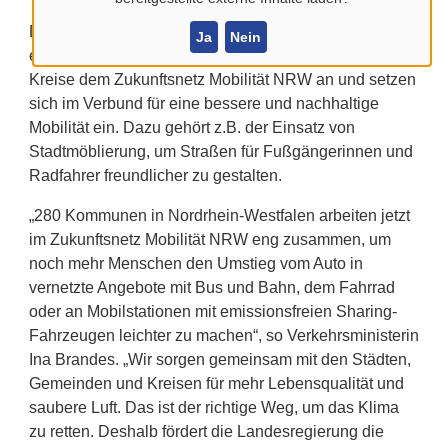
Dazu wurde nach Dortmund ins Dortmunder U
Ja
Nein
eingeladen. Nun gehören 280 Städte, Gemeinden und
Kreise dem Zukunftsnetz Mobilität NRW an und setzen
sich im Verbund für eine bessere und nachhaltige
Mobilität ein. Dazu gehört z.B. der Einsatz von
Stadtmöblierung, um Straßen für Fußgängerinnen und
Radfahrer freundlicher zu gestalten.
„280 Kommunen in Nordrhein-Westfalen arbeiten jetzt
im Zukunftsnetz Mobilität NRW eng zusammen, um
noch mehr Menschen den Umstieg vom Auto in
vernetzte Angebote mit Bus und Bahn, dem Fahrrad
oder an Mobilstationen mit emissionsfreien Sharing-
Fahrzeugen leichter zu machen“, so Verkehrsministerin
Ina Brandes. „Wir sorgen gemeinsam mit den Städten,
Gemeinden und Kreisen für mehr Lebensqualität und
saubere Luft. Das ist der richtige Weg, um das Klima
zu retten. Deshalb fördert die Landesregierung die