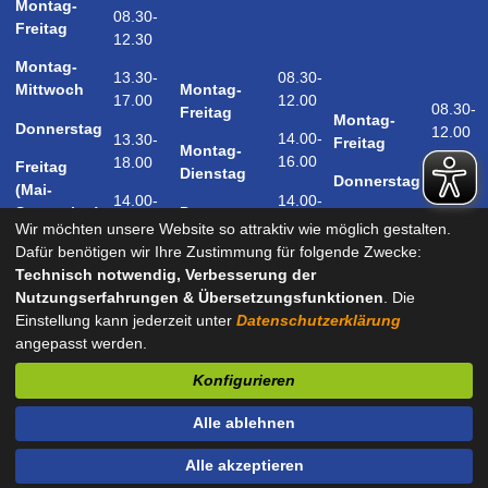
Montag-
08.30-
Freitag
12.30
Montag-
08.30-
13.30-
Montag-
Mittwoch
12.00
17.00
08.30-
Freitag
Montag-
Donnerstag
12.00
14.00-
13.30-
Freitag
Montag-
16.00
18.00
Freitag
14.00-
Dienstag
Donnerstag
(Mai-
18.00
14.00-
14.00-
Donnerstag
September)
18.00
17.00
Wir möchten unsere Website so attraktiv wie möglich gestalten.
Samstag
Dafür benötigen wir Ihre Zustimmung für folgende Zwecke:
09.00-
(Mai-
Technisch notwendig, Verbesserung der
12.00
September)
Nutzungserfahrungen & Übersetzungsfunktionen
. Die
Einstellung kann jederzeit unter
Datenschutzerklärung
angepasst werden.
und nach Vereinbarung
Konfigurieren
Kontakt
Impressum
Datenschutz
Barrierefreiheit
Alle ablehnen
Sitemap
Alle akzeptieren