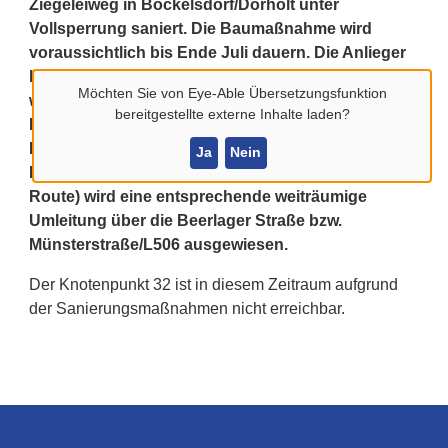
Ziegeleiweg in Bockelsdorf/Dörholt unter
Vollsperrung saniert. Die Baumaßnahme wird
voraussichtlich bis Ende Juli dauern. Die Anlieger
kommen weiterhin zu ihren Grundstücken und
Möchten Sie von
Eye-Able Übersetzungsfunktion
werden individuell informiert, falls die
bereitgestellte externe Inhalte laden?
Baumaßnahmen Auswirkungen auf die
Erreichbarkeit ihrer Grundstücke haben.
Ja
Nein
Für Radtouristen (z.B. auf der 100-Schlösser-
Route) wird eine entsprechende weiträumige
Umleitung über die Beerlager Straße bzw.
Münsterstraße/L506 ausgewiesen.
Der Knotenpunkt 32 ist in diesem Zeitraum aufgrund
der Sanierungsmaßnahmen nicht erreichbar.