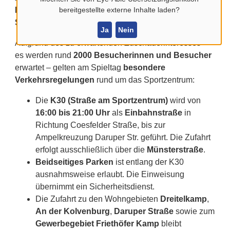
Helker Berg in Billerbeck. Die Gäste absolvieren ihr
bereitgestellte externe Inhalte laden?
Sommertrainingslager auf der Weißenburg.
Ja
Nein
Aufgrund des zu erwartenden Zuschauerinteresses –
es werden rund
2000 Besucherinnen und Besucher
erwartet – gelten am Spieltag
besondere
Verkehrsregelungen
rund um das Sportzentrum:
Die
K30 (Straße am Sportzentrum)
wird von
16:00 bis 21:00 Uhr
als
Einbahnstraße
in
Richtung Coesfelder Straße, bis zur
Ampelkreuzung Daruper Str. geführt. Die Zufahrt
erfolgt ausschließlich über die
Münsterstraße
.
Beidseitiges Parken
ist entlang der K30
ausnahmsweise erlaubt. Die Einweisung
übernimmt ein Sicherheitsdienst.
Die Zufahrt zu den Wohngebieten
Dreitelkamp
,
An der Kolvenburg
,
Daruper Straße
sowie zum
Gewerbegebiet Friethöfer Kamp
bleibt