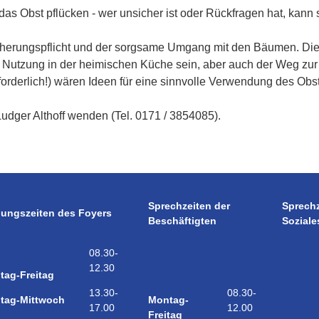
das Obst pflücken - wer unsicher ist oder Rückfragen hat, kann 
sicherungspflicht und der sorgsame Umgang mit den Bäumen. D
Nutzung in der heimischen Küche sein, aber auch der Weg zur 
erlich!) wären Ideen für eine sinnvolle Verwendung des Obstes
Ludger Althoff wenden (Tel. 0171 / 3854085).
Sprechzeiten der
Sprech
nungszeiten des Foyers
Beschäftigten
Soziale
08.30-
12.30
tag-Freitag
08.30-
13.30-
Montag-
tag-Mittwoch
12.00
17.00
Freitag