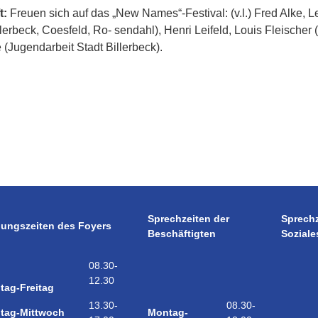
t:
Freuen sich auf das „New Names“-Festival: (v.l.) Fred Alke, 
lerbeck, Coesfeld, Ro- sendahl), Henri Leifeld, Louis Fleischer 
(Jugendarbeit Stadt Billerbeck).
Sprechzeiten der
Sprech
nungszeiten des Foyers
Beschäftigten
Soziale
08.30-
12.30
tag-Freitag
08.30-
13.30-
Montag-
tag-Mittwoch