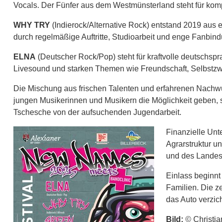
Vocals. Der Fünfer aus dem Westmünsterland steht für kom
WHY TRY
(Indierock/Alternative Rock) entstand 2019 aus e
durch regelmäßige Auftritte, Studioarbeit und enge Fanbind
ELNA
(Deutscher Rock/Pop) steht für kraftvolle deutschsp
Livesound und starken Themen wie Freundschaft, Selbstzwe
Die Mischung aus frischen Talenten und erfahrenen Nachwu
jungen Musikerinnen und Musikern die Möglichkeit geben, 
Tschesche von der aufsuchenden Jugendarbeit.
Finanzielle Unt
Agrarstruktur u
und des Landes 
Einlass beginnt 
Familien. Die ze
das Auto verzic
Bild:
© Christia