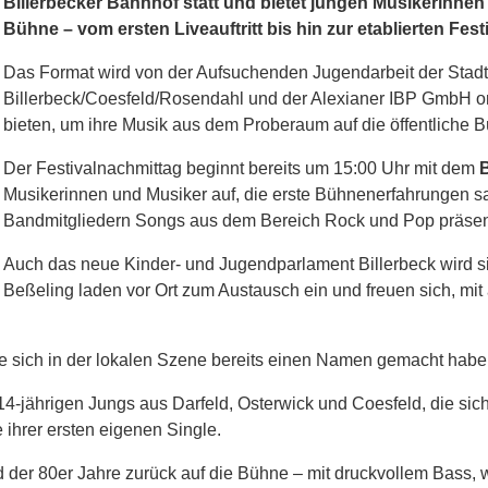
Billerbecker Bahnhof statt und bietet jungen Musikerinnen
Bühne – vom ersten Liveauftritt bis hin zur etablierten Fest
Das Format wird von der Aufsuchenden Jugendarbeit der Stadt
Billerbeck/Coesfeld/Rosendahl und der Alexianer IBP GmbH organ
bieten, um ihre Musik aus dem Proberaum auf die öffentliche B
Der Festivalnachmittag beginnt bereits um 15:00 Uhr mit dem
B
Musikerinnen und Musiker auf, die erste Bühnenerfahrungen s
Bandmitgliedern Songs aus dem Bereich Rock und Pop präsen
Auch das neue Kinder- und Jugendparlament Billerbeck wird s
Beßeling laden vor Ort zum Austausch ein und freuen sich, mi
e sich in der lokalen Szene bereits einen Namen gemacht haben
14-jährigen Jungs aus Darfeld, Osterwick und Coesfeld, die si
ihrer ersten eigenen Single.
der 80er Jahre zurück auf die Bühne – mit druckvollem Bass, 