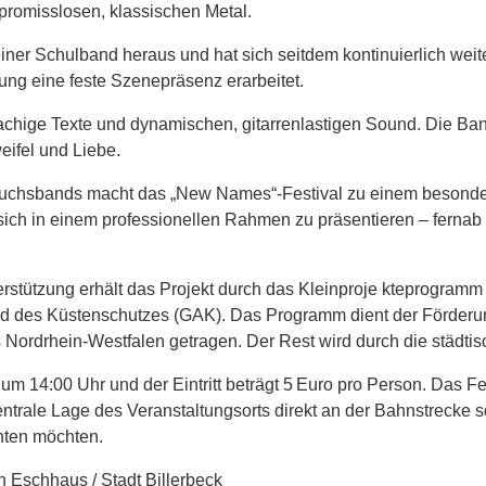
promisslosen, klassischen Metal.
iner Schulband heraus und hat sich seitdem kontinuierlich weit
ung eine feste Szenepräsenz erarbeitet.
rachige Texte und dynamischen, gitarrenlastigen Sound. Die Ba
ifel und Liebe.
chsbands macht das „New Names“-Festival zu einem besonderen
sich in einem professionellen Rahmen zu präsentieren – ferna
erstützung erhält das Projekt durch das Kleinproje
kteprogramm 
nd des Küstenschutzes (GAK). Das Programm dient der Förderu
Nordrhein-Westfalen getragen. Der Rest wird durch die städtisc
um 14:00 Uhr und der Eintritt beträgt 5 Euro pro Person. Das Fe
ntrale Lage des Veranstaltungsorts direkt an der Bahnstrecke sorg
hten möchten.
n Eschhaus / Stadt Billerbeck