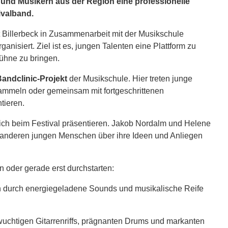
 und Musikern aus der Region eine professionelle
ivalband.
 Billerbeck in Zusammenarbeit mit der Musikschule
isiert. Ziel ist es, jungen Talenten eine Plattform zu
ühne zu bringen.
andclinic-Projekt
der Musikschule. Hier treten junge
ammeln oder gemeinsam mit fortgeschrittenen
tieren.
ich beim Festival präsentieren. Jakob Nordalm und Helene
t anderen jungen Menschen über ihre Ideen und Anliegen
 oder gerade erst durchstarten:
ch durch energiegeladene Sounds und musikalische Reife
wuchtigen Gitarrenriffs, prägnanten Drums und markanten