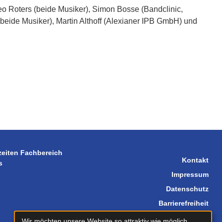
Leo Roters (beide Musiker), Simon Bosse (Bandclinic,
(beide Musiker), Martin Althoff (Alexianer IPB GmbH) und
zeiten Fachbereich
Kontakt
s
Impressum
Datenschutz
Barrierefreiheit
Sitemap
Wir möchten unsere Website so attraktiv wie möglich