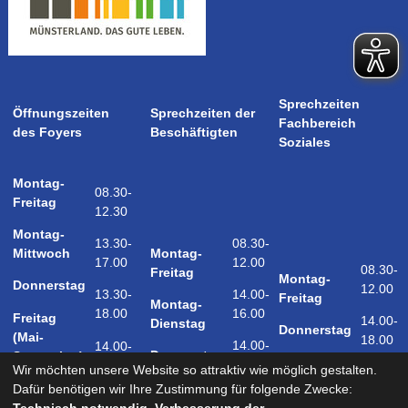
Sprechzeiten
Öffnungszeiten
Sprechzeiten der
Fachbereich
des Foyers
Beschäftigten
Soziales
Montag-
08.30-
Freitag
12.30
Montag-
08.30-
13.30-
Montag-
Mittwoch
12.00
17.00
08.30-
Freitag
Montag-
Donnerstag
12.00
14.00-
13.30-
Freitag
Montag-
16.00
18.00
Freitag
14.00-
Dienstag
Donnerstag
(Mai-
18.00
14.00-
14.00-
Donnerstag
September)
18.00
17.00
Wir möchten unsere Website so attraktiv wie möglich gestalten.
Samstag
Dafür benötigen wir Ihre Zustimmung für folgende Zwecke:
09.00-
(Mai-