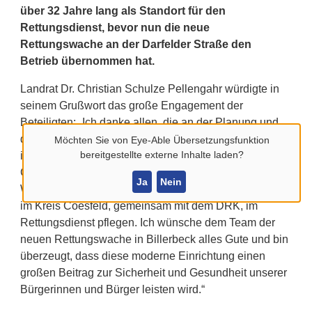
über 32 Jahre lang als Standort für den
Rettungsdienst, bevor nun die neue
Rettungswache an der Darfelder Straße den
Betrieb übernommen hat.
Landrat Dr. Christian Schulze Pellengahr würdigte in
seinem Grußwort das große Engagement der
Beteiligten: „Ich danke allen, die an der Planung und
dem Bau dieser Rettungswache beteiligt waren, für
Möchten Sie von
Eye-Able Übersetzungsfunktion
bereitgestellte externe Inhalte laden?
ihren Einsatz und ihr Engagement. Dieses moderne
Gebäude steht symbolisch für die kontinuierliche
Ja
Nein
Weiterentwicklung und die Einsatzbereitschaft, die wir
im Kreis Coesfeld, gemeinsam mit dem DRK, im
Rettungsdienst pflegen. Ich wünsche dem Team der
neuen Rettungswache in Billerbeck alles Gute und bin
überzeugt, dass diese moderne Einrichtung einen
großen Beitrag zur Sicherheit und Gesundheit unserer
Bürgerinnen und Bürger leisten wird.“