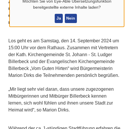
Möchten Sie von
Eye-Able Übersetzungsfunktion
Auch in diesem Jahr werden zwei Führungen mit
bereitgestellte externe Inhalte laden?
unterschiedlichen Schwerpunkten angeboten. Eine
der Stadtführungen wendet sich gezielt an Familien
Ja
Nein
mit Kindern.
Los geht es am Samstag, den 14. September 2024 um
15:00 Uhr vor dem Rathaus. Zusammen mit Vertretern
der Kath. Kirchengemeinde St. Johann - St. Ludger
Billerbeck und der Evangelischen Kirchengemeinde
Billerbeck „Vom Guten Hirten“ wird Bürgermeisterin
Marion Dirks die Teilnehmenden persönlich begrüßen.
„Mir liegt sehr viel daran, dass unsere zugezogenen
Mitbürgerinnen und Mitbürger Billerbeck kennen
lernen, sich wohl fühlen und ihnen unsere Stadt zur
Heimat wird“, so Marion Dirks.
Während der ca. 1-stündigen Stadtführung erfahren die