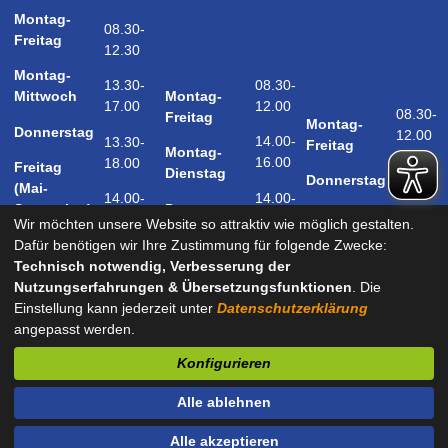
Montag-
08.30-
Freitag
12.30
Montag-
08.30-
13.30-
Montag-
Mittwoch
12.00
17.00
08.30-
Freitag
Montag-
Donnerstag
12.00
14.00-
13.30-
Freitag
Montag-
16.00
18.00
Freitag
14.00-
Dienstag
Donnerstag
(Mai-
18.00
14.00-
14.00-
Donnerstag
September)
18.00
17.00
Wir möchten unsere Website so attraktiv wie möglich gestalten.
Samstag
Dafür benötigen wir Ihre Zustimmung für folgende Zwecke:
09.00-
(Mai-
Technisch notwendig, Verbesserung der
12.00
September)
Nutzungserfahrungen & Übersetzungsfunktionen
. Die
Einstellung kann jederzeit unter
Datenschutzerklärung
angepasst werden.
und nach Vereinbarung
Konfigurieren
Kontakt
Impressum
Datenschutz
Barrierefreiheit
Alle ablehnen
Sitemap
Alle akzeptieren