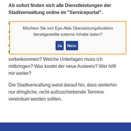
Ab sofort finden sich alle Dienstleistungen der
Stadtverwaltung online im "Serviceportal".
Wer nach einer Dienstleistung oder einem
Möchten Sie von
Eye-Able Übersetzungsfunktion
Ansprechpartner sucht, wird ab sofort online im
bereitgestellte externe Inhalte laden?
Serviceportal der Stadt Billerbeck
fündig. Wer z.B.
einen neuen Personalausweis beantragen möchte,
Ja
Nein
findet hier alle Informationen: Muss ich persönlich
vorbeikommen? Welche Unterlagen muss ich
mitbringen? Was kostet der neue Ausweis? Wer hilft
mir weiter?
Die Stadtverwaltung weist darauf hin, dass weiterhin
nur dringliche, nicht aufzuschiebende Termine
vereinbart werden sollten.