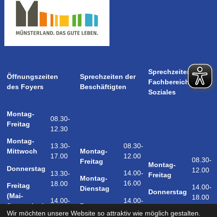
Sprechzeiten
Öffnungszeiten
Sprechzeiten der
Fachbereich
des Foyers
Beschäftigten
Soziales
Montag-
08.30-
Freitag
12.30
Montag-
08.30-
13.30-
Montag-
Mittwoch
12.00
17.00
08.30-
Freitag
Montag-
Donnerstag
12.00
14.00-
13.30-
Freitag
Montag-
16.00
18.00
Freitag
14.00-
Dienstag
Donnerstag
(Mai-
18.00
14.00-
14.00-
Donnerstag
September)
18.00
17.00
Wir möchten unsere Website so attraktiv wie möglich gestalten.