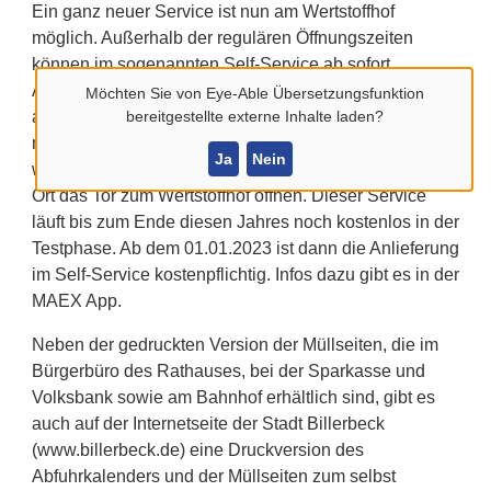
Ein ganz neuer Service ist nun am Wertstoffhof
möglich. Außerhalb der regulären Öffnungszeiten
können im sogenannten Self-Service ab sofort
Altpapier, Grünschnitt, Möbelholz und Sperrmüll
Möchten Sie von
Eye-Able Übersetzungsfunktion
abgegeben werden. Hierzu können individuelle Zeiten
bereitgestellte externe Inhalte laden?
mittels der App „MAEX“ per Smartphone gebucht
Ja
Nein
werden. Mit der App lässt sich dann anschließend vor
Ort das Tor zum Wertstoffhof öffnen. Dieser Service
läuft bis zum Ende diesen Jahres noch kostenlos in der
Testphase. Ab dem 01.01.2023 ist dann die Anlieferung
im Self-Service kostenpflichtig. Infos dazu gibt es in der
MAEX App.
Neben der gedruckten Version der Müllseiten, die im
Bürgerbüro des Rathauses, bei der Sparkasse und
Volksbank sowie am Bahnhof erhältlich sind, gibt es
auch auf der Internetseite der Stadt Billerbeck
(www.billerbeck.de) eine Druckversion des
Abfuhrkalenders und der Müllseiten zum selbst