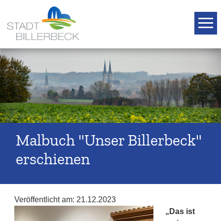
T
Malbuch "Unser Billerbeck"
erschienen
Veröffentlicht am:
21.12.2023
„Das ist