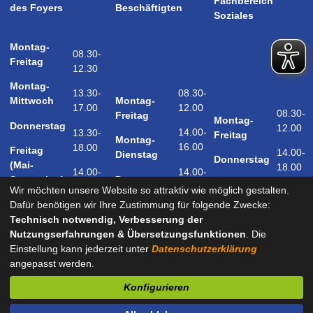
Fachbereich
des Foyers
Beschäftigten
Soziales
Montag-
08.30-
Freitag
12.30
Montag-
08.30-
13.30-
Montag-
Mittwoch
12.00
17.00
08.30-
Freitag
Montag-
Donnerstag
12.00
14.00-
13.30-
Freitag
Montag-
16.00
18.00
Freitag
14.00-
Dienstag
Donnerstag
(Mai-
18.00
14.00-
14.00-
Donnerstag
September)
18.00
17.00
Wir möchten unsere Website so attraktiv wie möglich gestalten.
Samstag
Dafür benötigen wir Ihre Zustimmung für folgende Zwecke:
09.00-
(Mai-
Technisch notwendig, Verbesserung der
12.00
September)
Nutzungserfahrungen & Übersetzungsfunktionen
. Die
Einstellung kann jederzeit unter
Datenschutzerklärung
angepasst werden.
und nach Vereinbarung
Konfigurieren
Kontakt
Impressum
Datenschutz
Barrierefreiheit