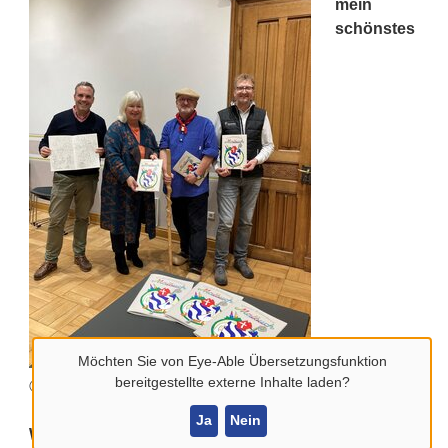
mein
schönstes
Möchten Sie von
Eye-Able Übersetzungsfunktion
bereitgestellte externe Inhalte laden?
© Stadt Billerbeck
Ja
Nein
Weihnachtsgeschenk!“ strahlt Stefan Ahler, als er