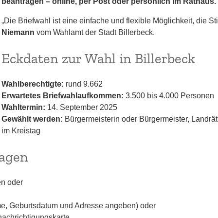
beantragen – online, per Post oder persönlich im Rathaus.
„Die Briefwahl ist eine einfache und flexible Möglichkeit, di
Niemann
vom Wahlamt der Stadt Billerbeck.
Eckdaten zur Wahl in Billerbeck
Wahlberechtigte:
rund 9.662
Erwartetes Briefwahlaufkommen:
3.500 bis 4.000 Personen
Wahltermin:
14. September 2025
Gewählt werden:
Bürgermeisterin oder Bürgermeister, Landräti
im Kreistag
lagen
en oder
, Geburtsdatum und Adresse angeben) oder
nachrichtigungskarte