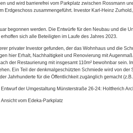
assen und wird barrierefrei vom Parkplatz zwischen Rossmann u
 Erdgeschoss zusammengeführt. Investor Karl-Heinz Zurhold, si
nuar begonnen werden. Die Entwürfe für den Neubau und die 
g erhoffen sich alle Beteiligten im Laufe des Jahres 2023.
erer privater Investor gefunden, der das Wohnhaus und die Sc
egen hier Erhalt, Nachhaltigkeit und Renovierung mit Augenmaß,
 der Restaurierung mit insgesamt 110m² bewohnbar sein. Im h
hen. Ein Teil der denkmalgeschützten Schmiede wird von der St
r Jahrhunderte für die Öffentlichkeit zugänglich gemacht (z.B
Entwurf der Umgestaltung Münsterstraße 26-24: Holtfrerich Arch
Ansicht vom Edeka-Parkplatz