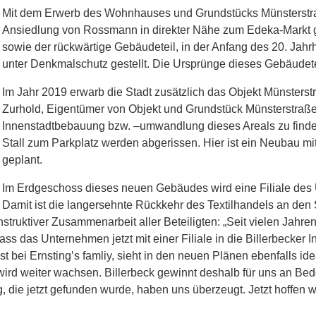
Mit dem Erwerb des Wohnhauses und Grundstücks Münsterstraß
Ansiedlung von Rossmann in direkter Nähe zum Edeka-Markt 
sowie der rückwärtige Gebäudeteil, in der Anfang des 20. Jahr
unter Denkmalschutz gestellt. Die Ursprünge dieses Gebäudetei
Im Jahr 2019 erwarb die Stadt zusätzlich das Objekt Münsterst
Zurhold, Eigentümer von Objekt und Grundstück Münsterstraße 26
Innenstadtbebauung bzw. –umwandlung dieses Areals zu find
Stall zum Parkplatz werden abgerissen. Hier ist ein Neubau 
geplant.
Im Erdgeschoss dieses neuen Gebäudes wird eine Filiale des 
Damit ist die langersehnte Rückkehr des Textilhandels an den 
truktiver Zusammenarbeit aller Beteiligten: „Seit vielen Jahren 
s das Unternehmen jetzt mit einer Filiale in die Billerbecker 
bei Ernsting’s famliy, sieht in den neuen Plänen ebenfalls ide
d wird weiter wachsen. Billerbeck gewinnt deshalb für uns an 
die jetzt gefunden wurde, haben uns überzeugt. Jetzt hoffen wir