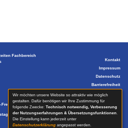
zeiten Fachbereich
Kontakt
s
Impressum
Datenschutz
Barrierefreiheit
Sitemap
Wir möchten unsere Website so attraktiv wie möglich
gestalten. Dafür benötigen wir Ihre Zustimmung für
-Freitag
08.30-12.00
folgende Zwecke:
Technisch notwendig, Verbesserung
der Nutzungserfahrungen & Übersetzungsfunktionen
.
stag
14.00-18.00
Die Einstellung kann jederzeit unter
Datenschutzerklärung
angepasst werden.