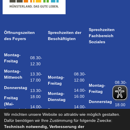
Sprechzeiten
Öffnungszeiten
Sprechzeiten der
Fachbereich
des Foyers
Beschäftigten
Soziales
Montag-
08.30-
Freitag
12.30
Montag-
08.30-
13.30-
Montag-
Mittwoch
12.00
17.00
08.30-
Freitag
Montag-
Donnerstag
12.00
14.00-
13.30-
Freitag
Montag-
16.00
18.00
Freitag
14.00-
Dienstag
Donnerstag
(Mai-
18.00
14.00-
14.00-
Donnerstag
September)
18.00
17.00
Wir möchten unsere Website so attraktiv wie möglich gestalten.
Samstag
Dafür benötigen wir Ihre Zustimmung für folgende Zwecke:
09.00-
(Mai-
Technisch notwendig, Verbesserung der
12.00