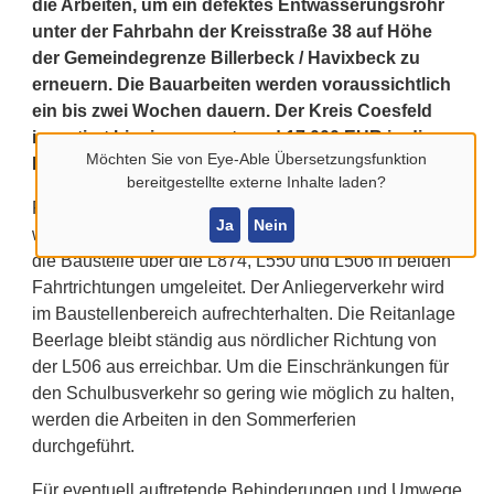
die Arbeiten, um ein defektes Entwässerungsrohr
unter der Fahrbahn der Kreisstraße 38 auf Höhe
der Gemeindegrenze Billerbeck / Havixbeck zu
erneuern. Die Bauarbeiten werden voraussichtlich
ein bis zwei Wochen dauern. Der Kreis Coesfeld
investiert hier insgesamt rund 17.000 EUR in die
Möchten Sie von
Eye-Able Übersetzungsfunktion
Erhaltung der Infrastruktur.
bereitgestellte externe Inhalte laden?
Für die Bauarbeiten muss die Fahrbahn voll gesperrt
Ja
Nein
werden. Der Durchgangsverkehr wird großräumig um
die Baustelle über die L874, L550 und L506 in beiden
Fahrtrichtungen umgeleitet. Der Anliegerverkehr wird
im Baustellenbereich aufrechterhalten. Die Reitanlage
Beerlage bleibt ständig aus nördlicher Richtung von
der L506 aus erreichbar. Um die Einschränkungen für
den Schulbusverkehr so gering wie möglich zu halten,
werden die Arbeiten in den Sommerferien
durchgeführt.
Für eventuell auftretende Behinderungen und Umwege