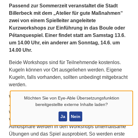
Passend zur Sommerzeit veranstaltet die Stadt
Billerbeck mit dem „Atelier für gute Maßnahmen“
zwei von einem Spielleiter angeleitete
Kurzworkshops zur Einführung in das Boule oder
Pétanquespiel. Einer findet statt am Samstag 13.6.
um 14.00 Uhr, ein anderer am Sonntag, 14.6. um
14.00 Uhr.
Beide Workshops sind für Teilnehmende kostenlos.
Kugeln können vor Ort ausgeliehen werden. Eigene
Kugeln, falls vorhanden, sollten unbedingt mitgebracht
werden.
Willkommen ist jede und jeder, unabhängig von Alter,
Möchten Sie von
Eye-Able Übersetzungsfunktion
Jugend, Wohnort, körperlicher Konstitution oder
bereitgestellte externe Inhalte laden?
weiterer möglicher Kriterien, das Motto: „einfach
Ja
Nein
vorbeikommen und mitspielen“. In entspannter
Atmosphäre werden in den Workshops unterhaltsame
Übungen und das Spiel ausprobiert. So werden erste