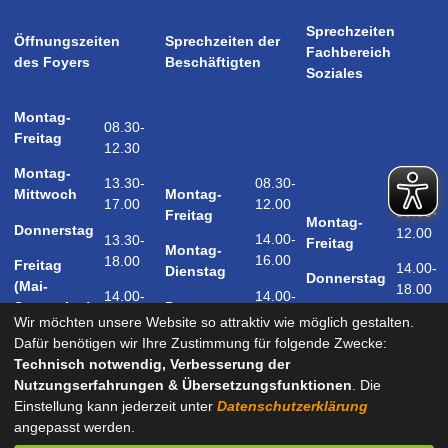
Sprechzeiten
Öffnungszeiten
Sprechzeiten der
Fachbereich
des Foyers
Beschäftigten
Soziales
Montag-
08.30-
Freitag
12.30
Montag-
08.30-
13.30-
Montag-
Mittwoch
12.00
17.00
08.30-
Freitag
Montag-
Donnerstag
12.00
14.00-
13.30-
Freitag
Montag-
16.00
18.00
Freitag
14.00-
Dienstag
Donnerstag
(Mai-
18.00
14.00-
14.00-
Donnerstag
September)
18.00
17.00
Wir möchten unsere Website so attraktiv wie möglich gestalten.
Samstag
Dafür benötigen wir Ihre Zustimmung für folgende Zwecke:
09.00-
(Mai-
Technisch notwendig, Verbesserung der
12.00
September)
Nutzungserfahrungen & Übersetzungsfunktionen
. Die
Einstellung kann jederzeit unter
Datenschutzerklärung
angepasst werden.
und nach Vereinbarung