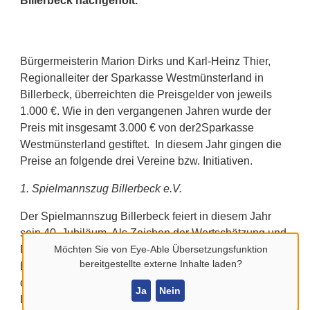
Billerbeck nachgeholt.
Bürgermeisterin Marion Dirks und Karl-Heinz Thier,
Regionalleiter der Sparkasse Westmünsterland in
Billerbeck, überreichten die Preisgelder von jeweils
1.000 €. Wie in den vergangenen Jahren wurde der
Preis mit insgesamt 3.000 € von der2Sparkasse
Westmünsterland gestiftet. In diesem Jahr gingen die
Preise an folgende drei Vereine bzw. Initiativen.
1. Spielmannszug Billerbeck e.V.
Der Spielmannszug Billerbeck feiert in diesem Jahr
sein 40. Jubiläum. Als Zeichen der Wertschätzung und
Dankbarkeit für das langjährige musikalische
Möchten Sie von
Eye-Able Übersetzungsfunktion
bereitgestellte externe Inhalte laden?
Engagement in Billerbeck erhält der Spielmannszug
den Ehrenamtspreis 2021. Bürgermeisterin Marion
Ja
Nein
Dirks bedankte sich insbesondere für die gute