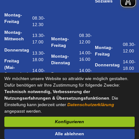
Soziales
Montag-
08.30-
Freitag
12.30
Montag-
08.30-
13.30-
Montag-
Mittwoch
12.00
17.00
08.30-
Freitag
Montag-
Donnerstag
12.00
14.00-
13.30-
Freitag
Montag-
16.00
18.00
Freitag
14.00-
Dienstag
Donnerstag
(Mai-
18.00
14.00-
14.00-
Donnerstag
September)
18.00
17.00
Wir möchten unsere Website so attraktiv wie möglich gestalten.
Samstag
Dafür benötigen wir Ihre Zustimmung für folgende Zwecke:
09.00-
(Mai-
Technisch notwendig, Verbesserung der
12.00
September)
Nutzungserfahrungen & Übersetzungsfunktionen
. Die
Einstellung kann jederzeit unter
Datenschutzerklärung
angepasst werden.
und nach Vereinbarung
Konfigurieren
Kontakt
Impressum
Datenschutz
Barrierefreiheit
Alle ablehnen