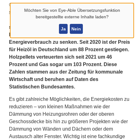
© Foto Brooke, blacksalmon, elen31 –
Möchten Sie von
Eye-Able Übersetzungsfunktion
stock.adobe.com
bereitgestellte externe Inhalte laden?
steigenden Energiepreise wird es immer wichtiger,
Ja
Nein
bestehende Immobilien zu sanieren und so den
Energieverbrauch zu senken. Seit 2020 ist der Preis
für Heizöl in Deutschland um 88 Prozent gestiegen.
Holzpellets verteuerten sich seit 2021 um 46
Prozent und Gas sogar um 103 Prozent. Diese
Zahlen stammen aus der Zeitung für kommunale
Wirtschaft und beruhen auf Daten des
Statistischen Bundesamtes.
Es gibt zahlreiche Möglichkeiten, die Energiekosten zu
reduzieren – von kleinen Maßnahmen wie der
Dämmung von Heizungsrohren oder der oberen
Geschossdecke bis hin zu größeren Projekten wie der
Dämmung von Wänden und Dächern oder dem
Austausch alter Fenster. Wichtig ist eine fachkundige