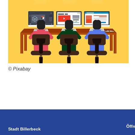
© Pixabay
Öff
Stadt Billerbeck