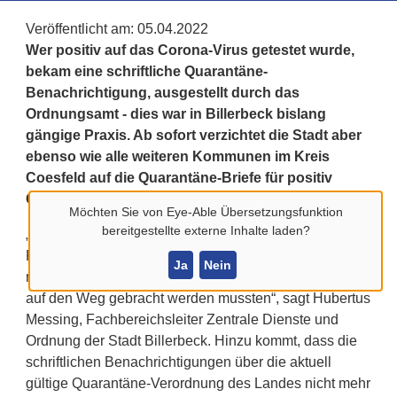
Veröffentlicht am:
05.04.2022
Wer positiv auf das Corona-Virus getestet wurde,
bekam eine schriftliche Quarantäne-
Benachrichtigung, ausgestellt durch das
Ordnungsamt - dies war in Billerbeck bislang
gängige Praxis. Ab sofort verzichtet die Stadt aber
ebenso wie alle weiteren Kommunen im Kreis
Coesfeld auf die Quarantäne-Briefe für positiv
Getestete und deren Haushaltsangehörige.
Möchten Sie von
Eye-Able Übersetzungsfunktion
bereitgestellte externe Inhalte laden?
„Dieser Service ist aufgrund der gestiegenen
Fallzahlen kaum mehr zu bewältigen. Zuletzt waren es
Ja
Nein
mehr als 250 Schreiben pro Woche, die vorbereitet und
auf den Weg gebracht werden mussten“, sagt Hubertus
Messing, Fachbereichsleiter Zentrale Dienste und
Ordnung der Stadt Billerbeck. Hinzu kommt, dass die
schriftlichen Benachrichtigungen über die aktuell
gültige Quarantäne-Verordnung des Landes nicht mehr