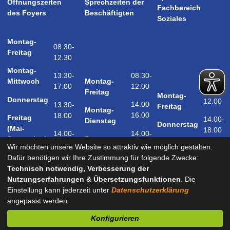
Öffnungszeiten
Sprechzeiten der
Fachbereich
des Foyers
Beschäftigten
Soziales
Montag-
08.30-
Freitag
12.30
Montag-
08.30-
13.30-
Montag-
Mittwoch
12.00
17.00
08.30-
Freitag
Montag-
Donnerstag
12.00
14.00-
13.30-
Freitag
Montag-
16.00
18.00
Freitag
14.00-
Dienstag
Donnerstag
(Mai-
18.00
14.00-
14.00-
Donnerstag
September)
18.00
17.00
Wir möchten unsere Website so attraktiv wie möglich gestalten.
Samstag
Dafür benötigen wir Ihre Zustimmung für folgende Zwecke:
09.00-
(Mai-
Technisch notwendig, Verbesserung der
12.00
September)
Nutzungserfahrungen & Übersetzungsfunktionen
. Die
Einstellung kann jederzeit unter
Datenschutzerklärung
angepasst werden.
und nach Vereinbarung
Konfigurieren