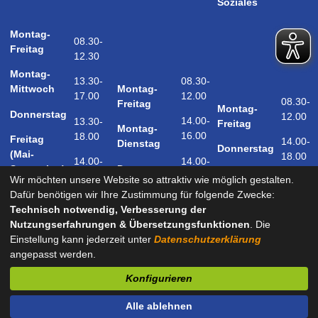
Soziales
Montag-
08.30-
Freitag
12.30
Montag-
08.30-
13.30-
Montag-
Mittwoch
12.00
17.00
08.30-
Freitag
Montag-
Donnerstag
12.00
14.00-
13.30-
Freitag
Montag-
16.00
18.00
Freitag
14.00-
Dienstag
Donnerstag
(Mai-
18.00
14.00-
14.00-
Donnerstag
September)
18.00
17.00
Wir möchten unsere Website so attraktiv wie möglich gestalten.
Samstag
Dafür benötigen wir Ihre Zustimmung für folgende Zwecke:
09.00-
(Mai-
Technisch notwendig, Verbesserung der
12.00
September)
Nutzungserfahrungen & Übersetzungsfunktionen
. Die
Einstellung kann jederzeit unter
Datenschutzerklärung
angepasst werden.
und nach Vereinbarung
Konfigurieren
Kontakt
Impressum
Datenschutz
Barrierefreiheit
Alle ablehnen