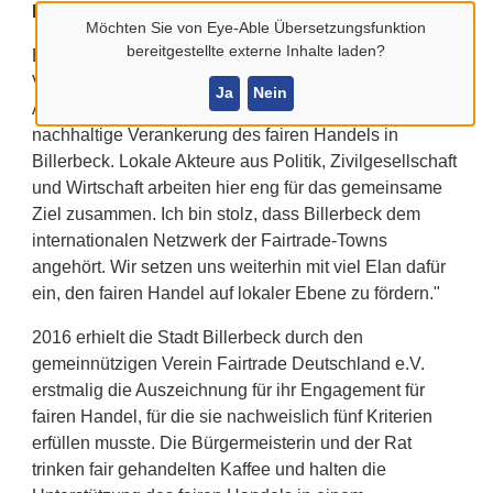
Engagement weiter aus.
Möchten Sie von
Eye-Able Übersetzungsfunktion
bereitgestellte externe Inhalte laden?
Bürgermeisterin Marion Dirks freut sich über die
Verlängerung des Titels: "Die Bestätigung der
Ja
Nein
Auszeichnung ist ein schönes Zeugnis für die
nachhaltige Verankerung des fairen Handels in
Billerbeck. Lokale Akteure aus Politik, Zivilgesellschaft
und Wirtschaft arbeiten hier eng für das gemeinsame
Ziel zusammen. Ich bin stolz, dass Billerbeck dem
internationalen Netzwerk der Fairtrade-Towns
angehört. Wir setzen uns weiterhin mit viel Elan dafür
ein, den fairen Handel auf lokaler Ebene zu fördern."
2016 erhielt die Stadt Billerbeck durch den
gemeinnützigen Verein Fairtrade Deutschland e.V.
erstmalig die Auszeichnung für ihr Engagement für
fairen Handel, für die sie nachweislich fünf Kriterien
erfüllen musste. Die Bürgermeisterin und der Rat
trinken fair gehandelten Kaffee und halten die