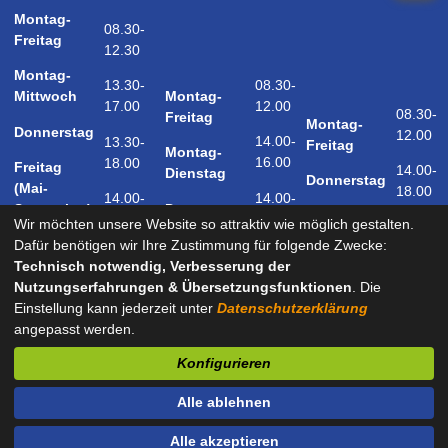
Montag-
08.30-
Freitag
12.30
Montag-
08.30-
13.30-
Montag-
Mittwoch
12.00
17.00
08.30-
Freitag
Montag-
Donnerstag
12.00
14.00-
13.30-
Freitag
Montag-
16.00
18.00
Freitag
14.00-
Dienstag
Donnerstag
(Mai-
18.00
14.00-
14.00-
Donnerstag
September)
18.00
17.00
Wir möchten unsere Website so attraktiv wie möglich gestalten.
Samstag
Dafür benötigen wir Ihre Zustimmung für folgende Zwecke:
09.00-
(Mai-
Technisch notwendig, Verbesserung der
12.00
September)
Nutzungserfahrungen & Übersetzungsfunktionen
. Die
Einstellung kann jederzeit unter
Datenschutzerklärung
angepasst werden.
und nach Vereinbarung
Konfigurieren
Kontakt
Impressum
Datenschutz
Barrierefreiheit
Alle ablehnen
Sitemap
Alle akzeptieren