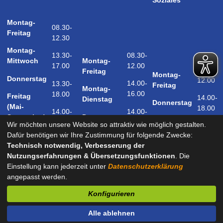
Soziales
Montag-
08.30-
Freitag
12.30
Montag-
08.30-
13.30-
Montag-
Mittwoch
12.00
17.00
08.30-
Freitag
Montag-
Donnerstag
12.00
14.00-
13.30-
Freitag
Montag-
16.00
18.00
Freitag
14.00-
Dienstag
Donnerstag
(Mai-
18.00
14.00-
14.00-
Donnerstag
September)
18.00
17.00
Wir möchten unsere Website so attraktiv wie möglich gestalten.
Samstag
Dafür benötigen wir Ihre Zustimmung für folgende Zwecke:
09.00-
(Mai-
Technisch notwendig, Verbesserung der
12.00
September)
Nutzungserfahrungen & Übersetzungsfunktionen
. Die
Einstellung kann jederzeit unter
Datenschutzerklärung
angepasst werden.
und nach Vereinbarung
Konfigurieren
Kontakt
Impressum
Datenschutz
Barrierefreiheit
Alle ablehnen