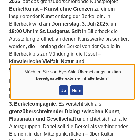
2025
lädt das grenzüberschreitende Kunstprojekt
BerkelKunst – Kunst ohne Grenzen
zu einem
inspirierender Kunst entlang der Berkel ein. In
Billerbeck wird
am
Donnerstag, 3. Juli 2025
, um
18:00 Uhr
im
St. Ludgerus-Stift
in Billerbeck die
Ausstellung eröffnet
, an denen Kunstwerke präsentiert
werden, die – entlang der Berkel von der Quelle in
Billerbeck bis zur Mündung in die IJssel –
künstlerische Vielfalt, Natur und
grenzüberschreitende Begegnung
verbinden.
Möchten Sie von
Eye-Able Übersetzungsfunktion
bereitgestellte externe Inhalte laden?
Das Projekt ist eine Kooperation mit dem
niederländischen Träger
Zozijn
, dem Sozial- und
Ja
Nein
Kunstförderer
Alexianer IBP
und der
3. Berkelcompagnie
. Es versteht sich als
grenzüberschreitender Dialog zwischen Kunst,
Flussnatur und Gesellschaft
und richtet sich an alle
Altersgruppen. Dabei soll die Berkel als verbindendes
Element in den Mittelpunkt rücken – über Kultur,