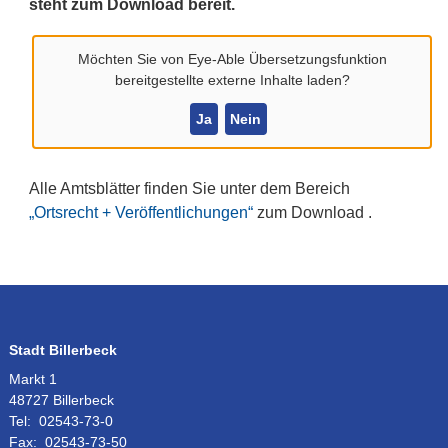
steht zum Download bereit.
Möchten Sie von
Eye-Able Übersetzungsfunktion
Amtsblatt 6/2026
bereitgestellte externe Inhalte laden?
Ja
Nein
Alle Amtsblätter finden Sie unter dem Bereich
„Ortsrecht + Veröffentlichungen“
zum Download .
Stadt Billerbeck
Markt 1
48727 Billerbeck
Tel:
02543-73-0
Fax:
02543-73-50