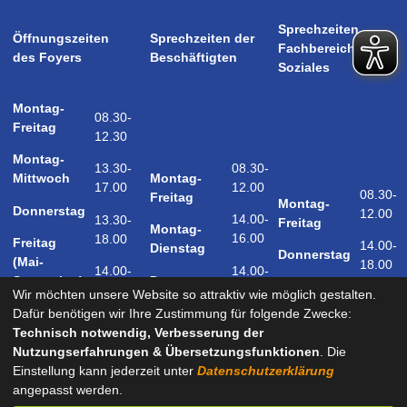
Sprechzeiten
Öffnungszeiten
Sprechzeiten der
Fachbereich
des Foyers
Beschäftigten
Soziales
Montag-
08.30-
Freitag
12.30
Montag-
08.30-
13.30-
Montag-
Mittwoch
12.00
17.00
08.30-
Freitag
Montag-
Donnerstag
12.00
14.00-
13.30-
Freitag
Montag-
16.00
18.00
Freitag
14.00-
Dienstag
Donnerstag
(Mai-
18.00
14.00-
14.00-
Donnerstag
September)
18.00
17.00
Wir möchten unsere Website so attraktiv wie möglich gestalten.
Samstag
Dafür benötigen wir Ihre Zustimmung für folgende Zwecke:
09.00-
(Mai-
Technisch notwendig, Verbesserung der
12.00
September)
Nutzungserfahrungen & Übersetzungsfunktionen
. Die
Einstellung kann jederzeit unter
Datenschutzerklärung
angepasst werden.
und nach Vereinbarung