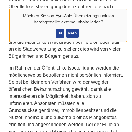
Öffentlichkeitsbeteiligung durchzuführen, die nach
Bekanntmachung am 20.12.2021 im Amtsblatt in der
Möchten Sie von
Eye-Able Übersetzungsfunktion
Zeit vom 5. Januar 2022 bis zum 4. Februar 2022 im
bereitgestellte externe Inhalte laden?
Rahmen einer Offenlage durchgeführt wird. In dieser
Ja
Nein
Zeit können Stellungnahmen eingereicht werden. Es
gibt die Möglichkeit Rückfragen per Telefon oder Mail
an die Stadtverwaltung zu stellen; dies wird von vielen
Bürgerinnen und Bürgern genutzt.
Im Rahmen der Öffentlichkeitsbeteiligung werden die
möglicherweise Betroffenen nicht persönlich informiert.
Selbst bei kleineren Verfahren wird der Weg der
öffentlichen Bekanntmachung gewählt, damit alle
Interessierten die Möglichkeit haben, sich zu
informieren. Ansonsten müssten alle
Grundstückseigentümer, Immobilienbesitzer und die
Nutzer innerhalb und außerhalb eines Plangebietes
ermittelt und angeschrieben werden. Bei der Fülle an
Verfahren ist dies nicht möglich und daher gesetzlich